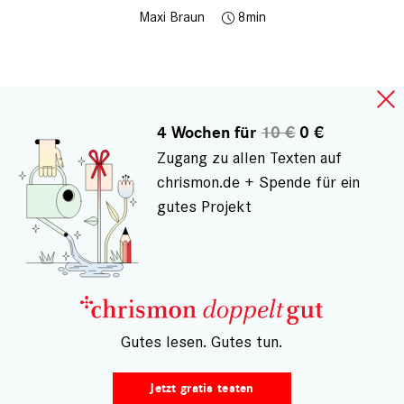
Maxi Braun
8
4 Wochen für
10 €
0 €
Zugang zu allen Texten auf
chrismon.de + Spende für ein
gutes Projekt
Die Kommentarfunktion ist nur noch für
registrierte Nutzer verfügbar. Um einen
Leserkommentar schreiben zu können,
schließen
Sie bitte ein Abo ab
, schreiben Sie uns eine Mail
an
leserpost@chrismon.de
oder diskutieren Sie
auf
Instagram
,
Facebook
und
LinkedIn
mit.
– Gutes lesen. Gutes tun.
Jetzt gratis testen
Gespeichert von
Peter Ascher (nicht registriert)
am Di., 01.03.2022