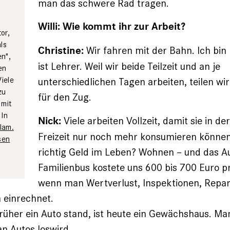
man das schwere Rad tragen.
Willi: Wie kommt ihr zur Arbeit?
or,
ls
Wir fahren mit der Bahn. Ich bin 
Christine:
en",
ist Lehrer. Weil wir beide Teilzeit und an je
en
Viele
unterschiedlichen Tagen arbeiten, teilen wir
zu
für den Zug.
 mit
 In
Viele arbeiten Vollzeit, damit sie in d
Nick:
lam.
Freizeit nur noch mehr konsumieren können
sen
richtig Geld im Leben? Wohnen – und das A
Familienbus kostete uns 600 bis 700 Euro p
wenn man Wertverlust, Inspektionen, ­Repa
 einrechnet.
früher ein Auto stand, ist heute ein Gewächshaus. Ma
n Autos loswird.