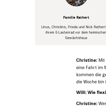
Familie
Rathert
Privat
Familie Rathert
Linus, Christine, Frieda und Nick Rathert
ihrem E-Lastenrad vor dem heimische
Gewächshaus
Mit 
Christine:
eine Fahrt im M
kommen die gef
­die Woche bin
Willi: Wie flex
Wenn
Christine: