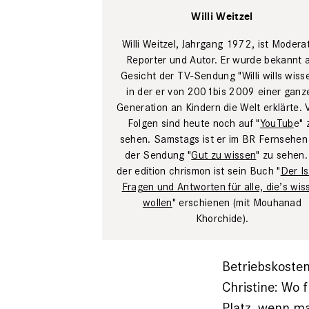
Willi Weitzel
Willi Weitzel, Jahrgang 1972, ist Moderat
Reporter und Autor. Er wurde bekannt a
Gesicht der TV-Sendung "Willi wills wiss
in der er von 2001bis 2009 einer ganz
Generation an Kindern die Welt erklärte. 
Folgen sind heute noch auf "
YouTub
e" 
sehen. Samstags ist er im BR Fernsehen
der Sendung "
Gut zu wissen
" zu sehen.
der edition chrismon ist sein Buch "
Der Is
Fragen und Antworten für alle, die’s wis
wollen
" erschienen (mit Mouhanad
Khorchide).
Betriebskosten
Christine: Wo 
Platz, wenn ma