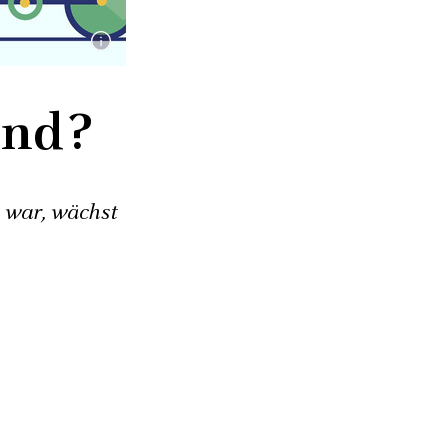
and?
 war, wächst