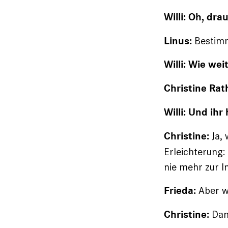
Willi: Oh, dr
Bestimm
Linus:
Willi: Wie wei
Christine Rat
Willi: Und ih
Ja, 
Christine:
Erleichterung:
nie mehr zur I
Aber w
Frieda:
Dan
Christine: