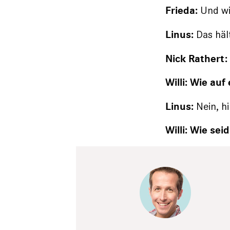
Und wir
Frieda:
Das hält
Linus:
Nick Rathert:
Willi: Wie au
Nein, hi
Linus:
Willi: Wie sei
PR