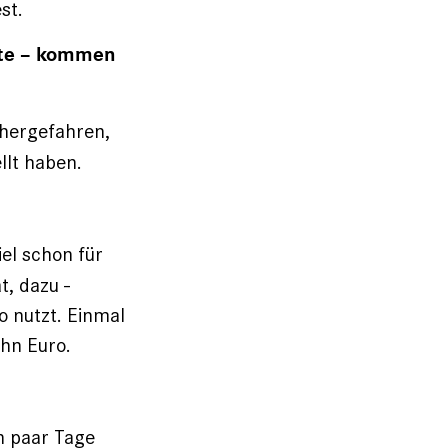
st.
iste – kommen
 hergefahren,
llt haben.
el schon für
t, dazu ­
o nutzt. Einmal
ehn Euro.
n paar Tage