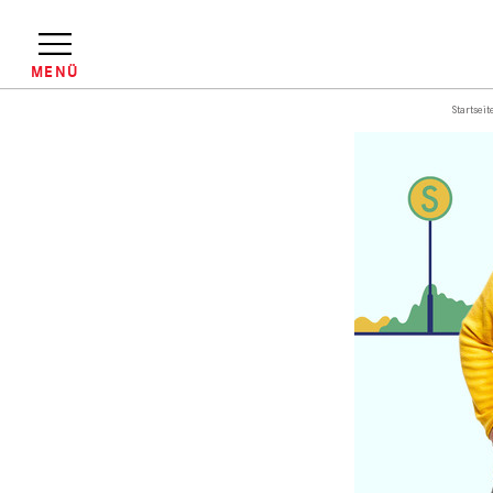
Direkt
zum
Inhalt
MENÜ
Startseit
Pfadnavigation