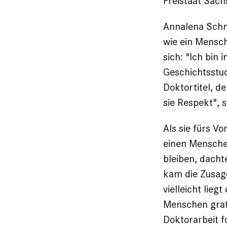
Freistaat Sach
Annalena Schmid
wie ein Mensch
sich: "Ich bin
Geschichtsstud
Doktortitel, d
sie Respekt", s
Als sie fürs V
einen Menschen
bleiben, dacht
kam die Zusage
vielleicht lieg
Menschen gratu
Doktorarbeit f