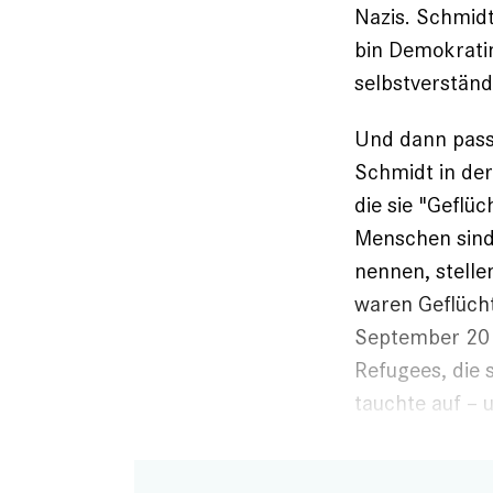
Nazis. Schmidt 
bin Demokratin!
selbstverständ
Und dann passi
Schmidt in der
die sie "Geflü
Menschen sind 
nennen, stellen
waren Geflüch
September 2016
Refugees, die 
tauchte auf – 