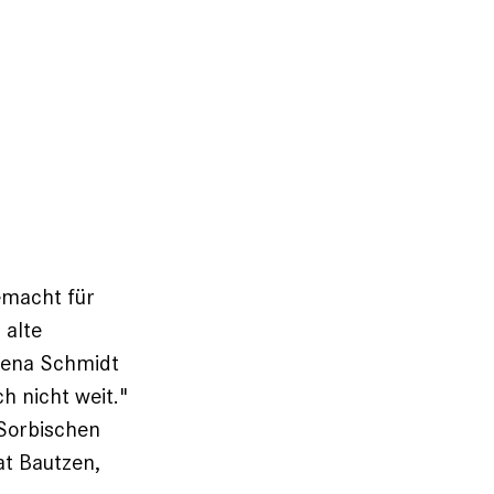
gemacht für
 alte
alena Schmidt
h nicht weit."
 Sorbischen
at Bautzen,