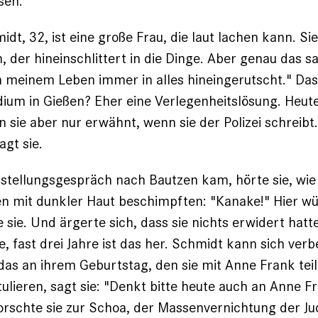
sen.
t, 32, ist eine große Frau, die laut ­lachen kann. Sie
, der hineinschlittert in die Dinge. Aber genau das sa
 in meinem Leben immer in alles hineingerutscht." Das
ium in Gießen? Eher eine Verlegenheitslösung. Heute
en sie aber nur erwähnt, wenn sie der Polizei schreib
agt sie.
orstellungsgespräch nach Bautzen kam, hörte sie, wi
 mit dunkler Haut beschimpften: "Kanake!" Hier wür
e sie. Und ärgerte sich, dass sie nichts erwidert hat
, fast drei Jahre ist das her. Schmidt kann sich verb
t das an ihrem Geburtstag, den sie mit Anne Frank tei
lieren, sagt sie: "Denkt bitte heute auch an Anne Fr
orschte sie zur Schoa, der Massenvernichtung der Ju