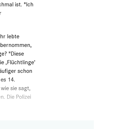
chmal ist. "Ich
r
hr lebte
n übernommen,
ge? "Diese
e ‚Flüchtlinge‘
Häufiger schon
es 14.
wie sie sagt,
. Die Polizei