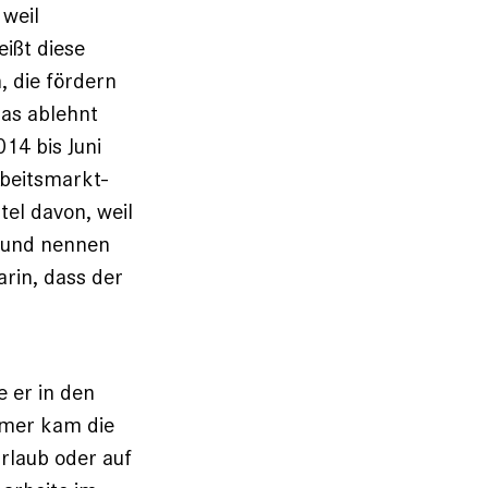
 weil
ißt diese
, die fördern
das ablehnt
14 bis Juni
rbeitsmarkt-
tel davon, weil
Grund nennen
rin, dass der
 er in den
mmer kam die
Urlaub oder auf