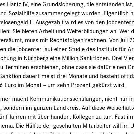
es Hartz IV, eine Grundsicherung, die entstanden ist,
und Sozialhilfe zusammengelegt wurden. Eigentlich he
tslosengeld II. Ausgezahlt wird es von den Jobcentern
llen: Sie bieten Arbeit und Weiterbildungen an. Wer 
ersäumt, muss mit Rechtsfolgen rechnen. Von Juli 20
n die Jobcenter laut einer Studie des Instituts für A
chung in Nürnberg eine Million Sanktionen. Drei Vier
u Terminen erschienen, ohne dass sie dafür einen 
Sanktion dauert meist drei Monate und besteht oft da
6 Euro im Monat – um zehn Prozent gekürzt wird.
imer macht Kommunikationsschulungen, nicht nur in
sondern im ganzen Landkreis. Auf diese Weise hatte
nf Jahren mit über hundert Kollegen zu tun. Fast i
hema: Die Hälfte der geschulten Mitarbeiter will im 