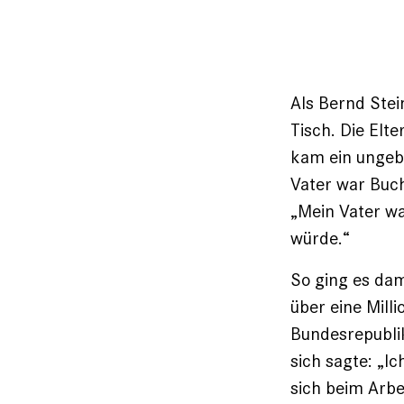
Als Bernd Stei
Tisch. Die Elt
kam ein ungebe
Vater war Buch
„Mein Vater wa
würde.“
So ging es dam
über eine Mill
Bundesrepublik
sich sagte: „I
sich beim Arb