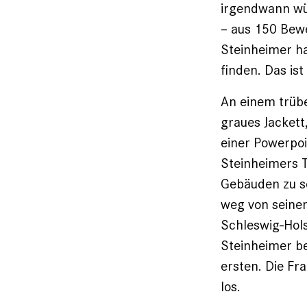
irgendwann wü
– aus 150 Be­w
Steinheimer ha
finden. Das ist
An einem trübe
graues Jackett
einer Powerpoi
Steinheimers 
Gebäuden zu se
weg von seinem
Schleswig-Hols
Steinheimer be
ersten. Die F
los.