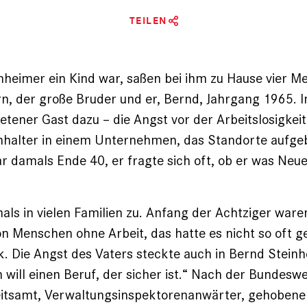
TEILEN
nheimer ein Kind war, saßen bei ihm zu Hause vier 
ern, der große Bruder und er, Bernd, Jahrgang 1965.
tener Gast dazu – die Angst vor der Arbeitslosigkei
halter in einem Unter­nehmen, das Standorte aufgeb
r damals Ende 40, er fragte sich oft, ob er was Neue
als in vielen Familien zu. Anfang der Achtziger waren
ion Menschen ohne Arbeit, das hatte es nicht so oft g
. Die Angst des Vaters steckte auch in Bernd Steinhe
ch will einen Beruf, der sicher ist.“ Nach der Bundes
eitsamt, Verwaltungsinspektorenanwärter, gehobener