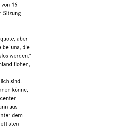
f von 16
r Sitzung
nquote, aber
 bei uns, die
slos werden.“
hland flohen,
lich sind.
ennen könne,
bcenter
kann aus
inter dem
ettisten