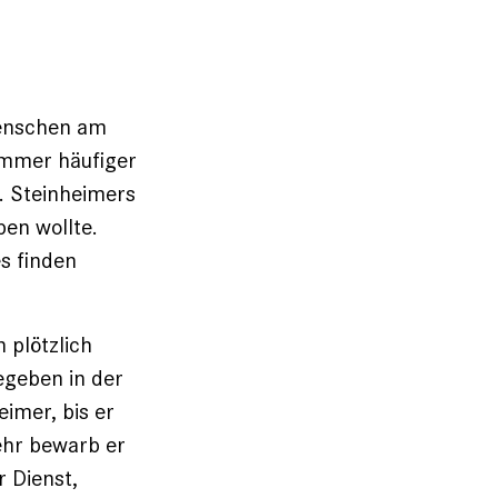
Menschen am
 Immer häufiger
t. Steinheimers
en wollte.
s finden
 plötzlich
egeben in der
imer, bis er
wehr bewarb er
 Dienst,