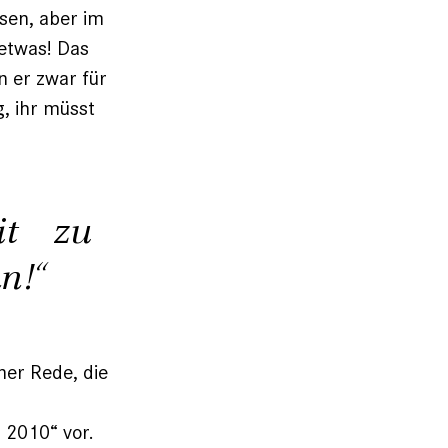
sen, aber im
 etwas! Das
n er zwar für
g, ihr müsst
eit zu
n!“
er Rede, die
 2010“ vor.