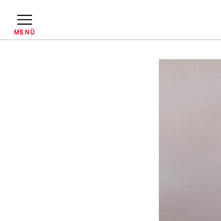
Direkt
zum
Inhalt
MENÜ
Pfadnavigation