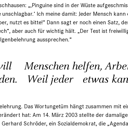
schhausen: „‚Pinguine sind in der Wüste aufgeschmis
e unschlagbar.‘ Ich meine damit: Jeder Mensch kann
per, nutzt es bitte!“ Dann sagt er noch einen Satz, de
“, aber auch für wichtig hält. „Der Test ist freiwilli
olgenbelehrung aussprechen.“
will Menschen helfen, Arb
nden. Weil jeder etwas kan
elehrung. Das Wort­ungetüm hängt zusammen mit ein
rändert hat: Am 14. März 2003 stellte der damalige
 Gerhard Schröder, ein Sozialdemokrat, die „Agenda