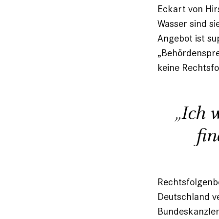
Eckart von Hir
Wasser sind si
Angebot ist su
„Behördensprech
keine Rechts­f
„Ich 
fi
Rechtsfolgenb
Deutschland ve
Bundeskanzler