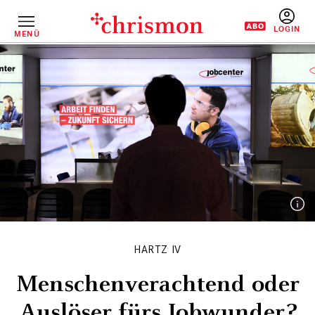
Direkt
zum
Inhalt
MENÜ
BENUTZERM
HARTZ IV
Menschenverachtend oder
Auslöser fürs Jobwunder?