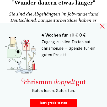
"Wunder dauern etwas länger"
Sie sind die Abgehängten im Jobwunderland
Deutschland. Langzeitarbeitslose haben es
schwer, wieder in die Berufswelt zu finden. Aber
die Mitarbeiter des Jobcenters Erzgebirgskreis
4 Wochen für
10 €
0 €
geben nicht auf. Über einen Kampf gegen
Zugang zu allen Texten auf
Hoffnungslosigkeit und Vorurteile
chrismon.de + Spende für ein
gutes Projekt
Cristina Helberg
– Gutes lesen. Gutes tun.
Jetzt gratis testen