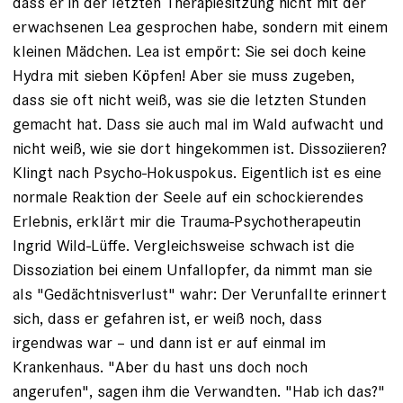
dass er in der letzten Therapiesitzung nicht mit der
erwachsenen Lea gesprochen habe, sondern mit einem
kleinen Mädchen. Lea ist empört: Sie sei doch keine
Hydra mit sieben Köpfen! Aber sie muss zugeben,
dass sie oft nicht weiß, was sie die letzten Stunden
gemacht hat. Dass sie auch mal im Wald aufwacht und
nicht weiß, wie sie dort hingekommen ist. Dissoziieren?
Klingt nach Psycho-Hokuspokus. Eigentlich ist es eine
normale Reaktion der Seele auf ein schockierendes
Erlebnis, erklärt mir die Trauma-Psychotherapeutin
Ingrid Wild-Lüffe. Vergleichsweise schwach ist die
Dissoziation bei einem Unfall­opfer, da nimmt man sie
als "Gedächtnisverlust" wahr: Der Verunfallte erinnert
sich, dass er gefahren ist, er weiß noch, dass
irgendwas war – und dann ist er auf einmal im
Krankenhaus. "Aber du hast uns doch noch
angerufen", sagen ihm die Verwandten. "Hab ich das?"