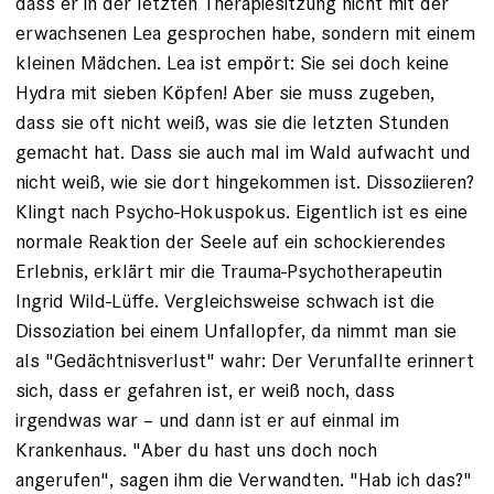
dass er in der letzten Therapiesitzung nicht mit der
erwachsenen Lea gesprochen habe, sondern mit einem
kleinen Mädchen. Lea ist empört: Sie sei doch keine
Hydra mit sieben Köpfen! Aber sie muss zugeben,
dass sie oft nicht weiß, was sie die letzten Stunden
gemacht hat. Dass sie auch mal im Wald aufwacht und
nicht weiß, wie sie dort hingekommen ist. Dissoziieren?
Klingt nach Psycho-Hokuspokus. Eigentlich ist es eine
normale Reaktion der Seele auf ein schockierendes
Erlebnis, erklärt mir die Trauma-Psychotherapeutin
Ingrid Wild-Lüffe. Vergleichsweise schwach ist die
Dissoziation bei einem Unfall­opfer, da nimmt man sie
als "Gedächtnisverlust" wahr: Der Verunfallte erinnert
sich, dass er gefahren ist, er weiß noch, dass
irgendwas war – und dann ist er auf einmal im
Krankenhaus. "Aber du hast uns doch noch
angerufen", sagen ihm die Verwandten. "Hab ich das?"