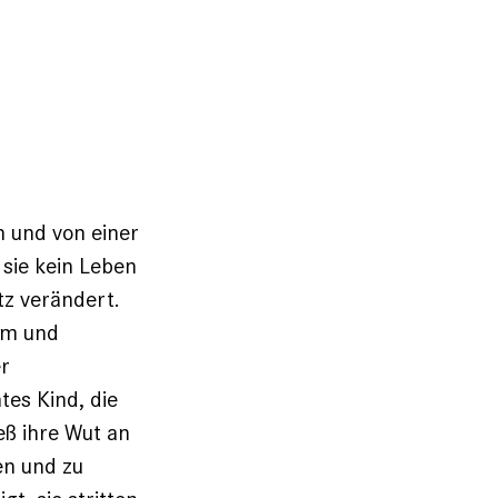
 und von einer
 sie kein Leben
tz verändert.
um und
er
es Kind, die
ß ­ihre Wut an
en und zu