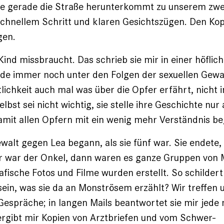
ie gerade die Straße herunterkommt zu unserem zwei
schnellem Schritt und klaren Gesichtszügen. Den Kopf
gen.
ind missbraucht. Das schrieb sie mir in einer höfliche
eide immer noch unter den Folgen der sexuellen Gewa
tlichkeit auch mal was über die Opfer erfährt, nicht
selbst sei nicht wichtig, sie stelle ihre Geschichte nur 
amit allen Opfern mit ein wenig mehr Verständnis b
walt gegen Lea begann, als sie fünf war. Sie endete, 
er war der Onkel, dann waren es ganze Gruppen von
fische Fotos und Filme wurden erstellt. So schildert 
ein, was sie da an Monströsem erzählt? Wir treffen u
espräche; in langen Mails beantwortet sie mir jede 
ergibt mir Kopien von Arztbriefen und vom Schwer­