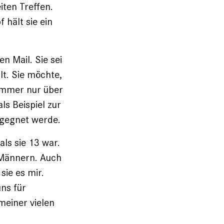
ten Treffen.
 hält sie ein
n Mail. Sie sei
lt. Sie möchte,
 immer nur über
als Beispiel zur
egegnet werde.
als sie 13 war.
 Männern. Auch
sie es mir.
ns für
meiner vielen