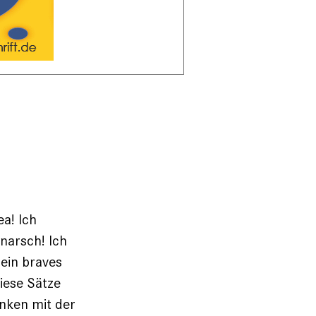
ea! Ich
n­arsch! Ich
 ein braves
iese Sätze
nken mit der