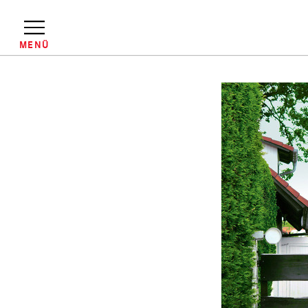
Direkt
zum
Inhalt
MENÜ
Pfadnavigation