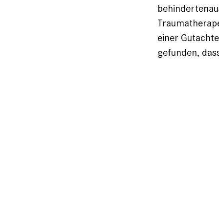
behindertenaus
Traumatherape
einer Gutachte
gefunden, dass