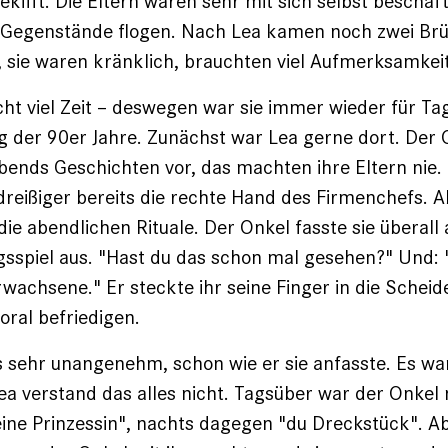
kifft. Die Eltern waren sehr mit sich selbst beschäfti
, Gegenstände flogen. Nach Lea kamen noch zwei Brü
e, sie waren kränklich, brauchten viel Aufmerksamkeit
cht viel Zeit – deswegen war sie immer wieder für ­T
 der 90er Jahre. Zunächst war Lea gerne dort. Der 
bends Geschichten vor, das machten ihre Eltern nie. 
dreißiger bereits die rechte Hand des Firmenchefs. 
die abendlichen Rituale. Der Onkel fasste sie überall
sspiel aus. "Hast du das schon mal gesehen?" Und:
achsene." Er steckte ihr seine Finger in die Schei
oral befriedigen.
es sehr unangenehm, schon wie er sie anfasste. Es war
Lea verstand das alles nicht. Tagsüber war der ­Onkel
ine Prinzessin", nachts dagegen "du Dreckstück". Abe