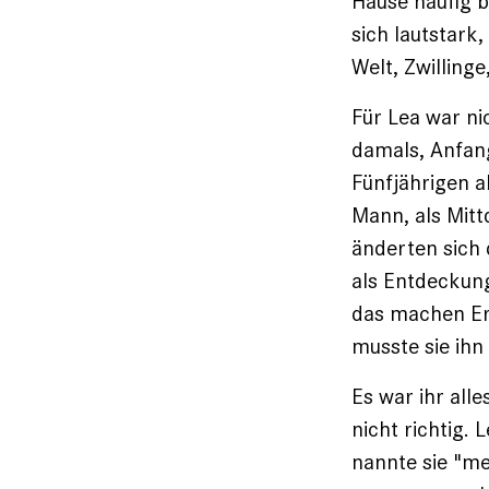
Hause häufig be
sich lautstark
Welt, Zwilling
Für Lea war ni
damals, Anfang
Fünfjährigen a
Mann, als Mitt
änderten sich 
als Entdeckung
das machen Erw
musste sie ihn 
Es war ihr all
nicht richtig. 
nannte sie "me