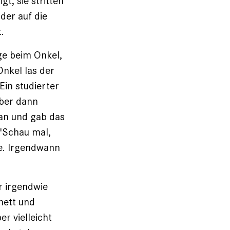
gt, sie stritten
der auf die
.
age beim Onkel,
Onkel las der
Ein studierter
Aber dann
 an und gab das
 "Schau mal,
de. Irgendwann
 ­irgendwie
 nett und
r vielleicht