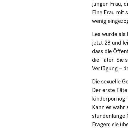
jungen Frau, d
Eine Frau mit 
wenig eingezo
Lea wurde als K
jetzt 28 und l
dass die Öffen
die Täter. Sie 
Verfügung – d
Die sexuelle Ge
Der erste Tät
kinderporno­gra
Kann es wahr s
stundenlange G
Fragen; sie üb