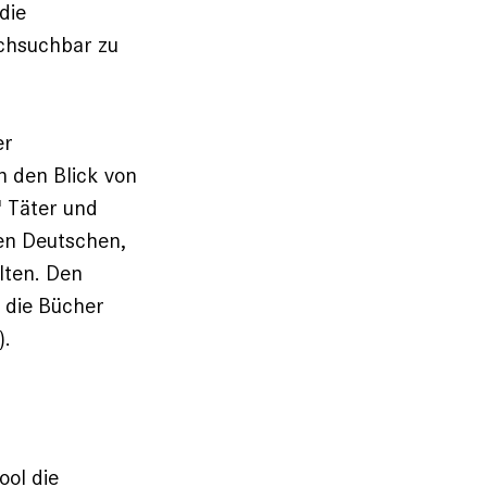
die
rchsuchbar zu
er
n den Blick von
 Täter und
hen Deutschen,
lten. Den
 die Bücher
).
ool die