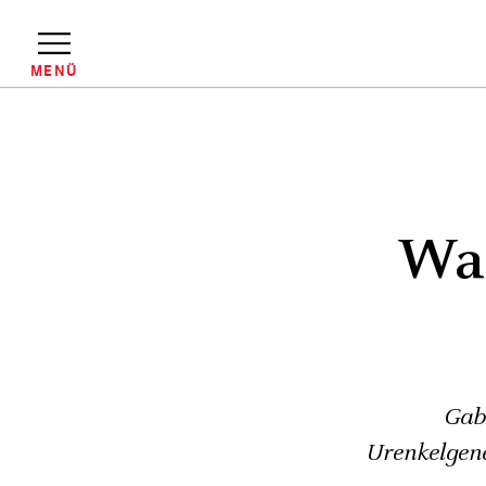
Direkt
zum
Inhalt
MENÜ
Pfadnavigation
Was
Gab 
Urenkelgene