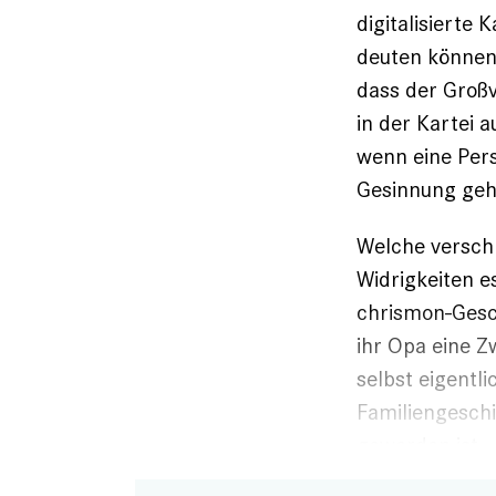
digitalisierte
deuten können 
dass der Großv
in der Kartei 
wenn eine Pers
Gesinnung geh
Welche versch
Widrigkeiten e
chrismon-Ges
ihr Opa eine Z
selbst eigentli
Familiengeschi
geworden ist.