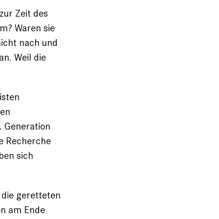
zur Zeit des
em? Waren sie
nicht nach und
an. Weil die
isten
den
4. Generation
ne Recherche
ben sich
 die geretteten
ren am Ende