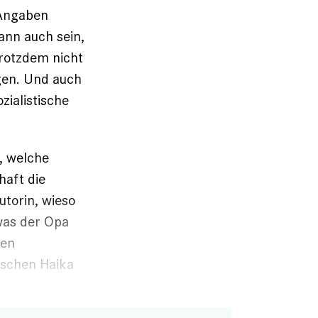
 Angaben
ann auch sein,
trotzdem nicht
ngen. Und auch
zialistische
, welche
haft die
Autorin, wieso
was der Opa
ten
ischen Haika