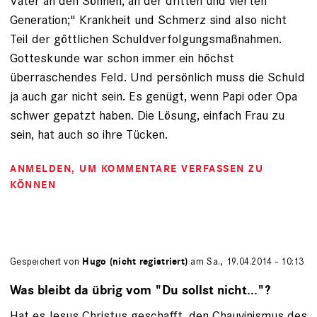
Väter an den Söhnen, an der dritten und vierten
Generation;" Krankheit und Schmerz sind also nicht
Teil der göttlichen Schuldverfolgungsmaßnahmen.
Gotteskunde war schon immer ein höchst
überraschendes Feld. Und persönlich muss die Schuld
ja auch gar nicht sein. Es genügt, wenn Papi oder Opa
schwer gepatzt haben. Die Lösung, einfach Frau zu
sein, hat auch so ihre Tücken.
ANMELDEN
, UM KOMMENTARE VERFASSEN ZU
KÖNNEN
Gespeichert von
Hugo (nicht registriert)
am Sa., 19.04.2014 - 10:13
Was bleibt da übrig vom "Du sollst nicht..."?
Hat es Jesus Christus geschafft, den Chauvinismus des