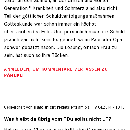
Väter an den Söhnen, an der dritten und vierten
Generation;" Krankheit und Schmerz sind also nicht
Teil der göttlichen Schuldverfolgungsmaßnahmen.
Gotteskunde war schon immer ein höchst
überraschendes Feld. Und persönlich muss die Schuld
ja auch gar nicht sein. Es genügt, wenn Papi oder Opa
schwer gepatzt haben. Die Lösung, einfach Frau zu
sein, hat auch so ihre Tücken.
ANMELDEN
, UM KOMMENTARE VERFASSEN ZU
KÖNNEN
Gespeichert von
Hugo (nicht registriert)
am Sa., 19.04.2014 - 10:13
Was bleibt da übrig vom "Du sollst nicht..."?
Hat es Jesus Christus geschafft, den Chauvinismus des