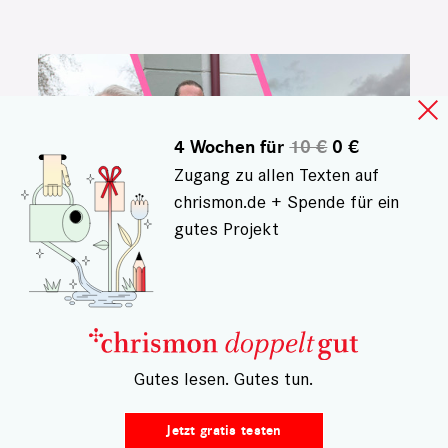
4 Wochen für
10 €
0 €
Zugang zu allen Texten auf
chrismon.de + Spende für ein
gutes Projekt
PAARE MIT ALTERSUNTERSCHIED
– Gutes lesen. Gutes tun.
Wie klappt es mit der
Liebe, wenn einer viel
Jetzt gratis testen