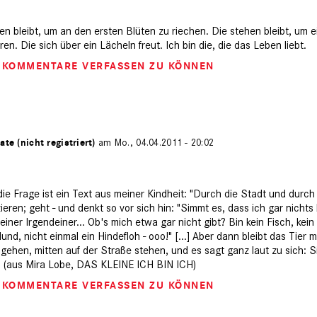
ehen bleibt, um an den ersten Blüten zu riechen. Die stehen bleibt, um 
n. Die sich über ein Lächeln freut. Ich bin die, die das Leben liebt.
M KOMMENTARE VERFASSEN ZU KÖNNEN
ate (nicht registriert)
am Mo., 04.04.2011 - 20:02
ie Frage ist ein Text aus meiner Kindheit: "Durch die Stadt und durch
eren; geht - und denkt so vor sich hin: "Simmt es, dass ich gar nichts 
kleiner Irgendeiner... Ob's mich etwa gar nicht gibt? Bin kein Fisch, ke
und, nicht einmal ein Hindefloh - ooo!" [...] Aber dann bleibt das Tier 
gehen, mitten auf der Straße stehen, und es sagt ganz laut zu sich: Si
" (aus Mira Lobe, DAS KLEINE ICH BIN ICH)
M KOMMENTARE VERFASSEN ZU KÖNNEN