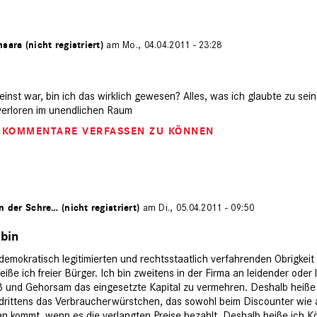
sara (nicht registriert)
am Mo., 04.04.2011 - 23:28
 einst war, bin ich das wirklich gewesen? Alles, was ich glaubte zu sein,
 verloren im unendlichen Raum
M KOMMENTARE VERFASSEN ZU KÖNNEN
n der Schre… (nicht registriert)
am Di., 05.04.2011 - 09:50
 bin
 demokratisch legitimierten und rechtsstaatlich verfahrenden Obrigkei
iße ich freier Bürger. Ich bin zweitens in der Firma an leidender oder 
iß und Gehorsam das eingesetzte Kapital zu vermehren. Deshalb heiße
in drittens das Verbraucherwürstchen, das sowohl beim Discounter wie
n kommt, wenn es die verlangten Preise bezahlt. Deshalb heiße ich Kö