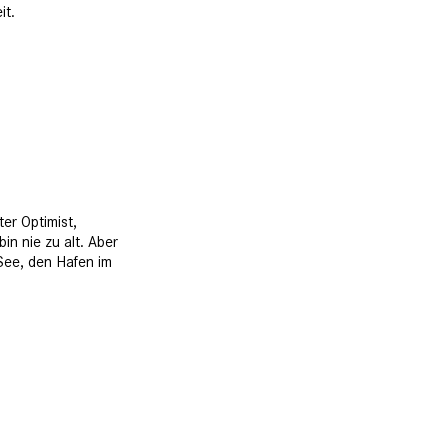
it.
er Optimist,
in nie zu alt. Aber
 See, den Hafen im