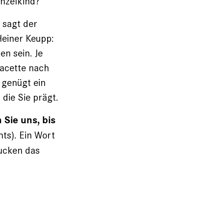
inzelkind?
 sagt der
Heiner Keupp:
en sein. Je
Facette nach
 genügt ein
 die Sie prägt.
 Sie uns, bis
hts). Ein Wort
rucken das