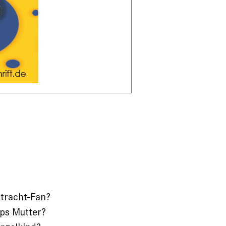
ntracht-Fan?
pps Mutter?