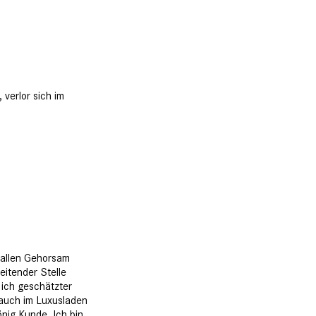
 verlor sich im
t allen Gehorsam
leitender Stelle
 ich geschätzter
 auch im Luxusladen
nig Kunde. Ich bin