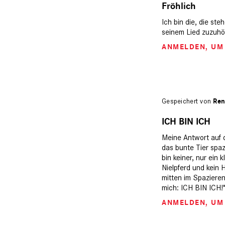
Fröhlich
Ich bin die, die st
seinem Lied zuzuhöre
ANMELDEN
, U
Gespeichert von
Ren
ICH BIN ICH
Meine Antwort auf d
das bunte Tier spazi
bin keiner, nur ein 
Nielpferd und kein H
mitten im Spazieren
mich: ICH BIN ICH!
ANMELDEN
, U