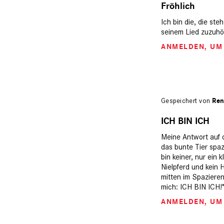
Fröhlich
Ich bin die, die st
seinem Lied zuzuhöre
ANMELDEN
, U
Gespeichert von
Ren
ICH BIN ICH
Meine Antwort auf d
das bunte Tier spazi
bin keiner, nur ein 
Nielpferd und kein H
mitten im Spazieren
mich: ICH BIN ICH!
ANMELDEN
, U