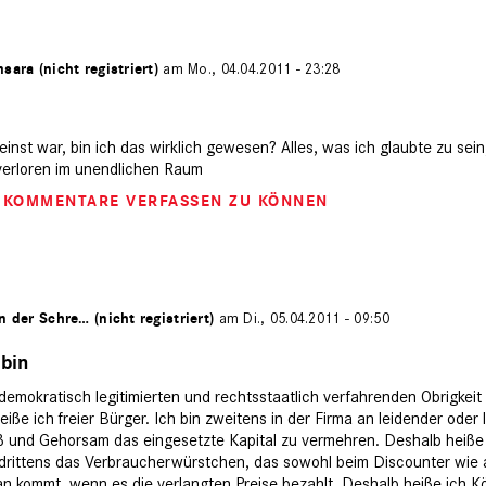
sara (nicht registriert)
am Mo., 04.04.2011 - 23:28
 einst war, bin ich das wirklich gewesen? Alles, was ich glaubte zu sein,
 verloren im unendlichen Raum
M KOMMENTARE VERFASSEN ZU KÖNNEN
n der Schre… (nicht registriert)
am Di., 05.04.2011 - 09:50
 bin
 demokratisch legitimierten und rechtsstaatlich verfahrenden Obrigkei
iße ich freier Bürger. Ich bin zweitens in der Firma an leidender oder 
iß und Gehorsam das eingesetzte Kapital zu vermehren. Deshalb heiße
in drittens das Verbraucherwürstchen, das sowohl beim Discounter wie
n kommt, wenn es die verlangten Preise bezahlt. Deshalb heiße ich Kö