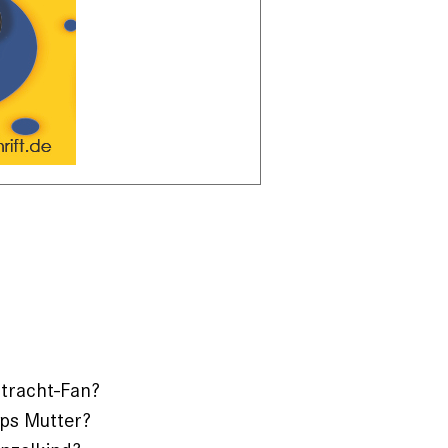
ntracht-Fan?
pps Mutter?