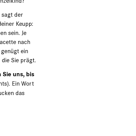
inzelkind?
 sagt der
Heiner Keupp:
en sein. Je
Facette nach
 genügt ein
 die Sie prägt.
 Sie uns, bis
hts). Ein Wort
rucken das