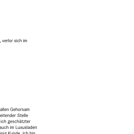
 verlor sich im
t allen Gehorsam
leitender Stelle
 ich geschätzter
 auch im Luxusladen
nig Kunde. Ich bin