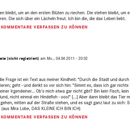
ehen bleibt, um an den ersten Blüten zu riechen. Die stehen bleibt, um 
n. Die sich über ein Lächeln freut. Ich bin die, die das Leben liebt.
M KOMMENTARE VERFASSEN ZU KÖNNEN
ate (nicht registriert)
am Mo., 04.04.2011 - 20:02
ie Frage ist ein Text aus meiner Kindheit: "Durch die Stadt und durch
eren; geht - und denkt so vor sich hin: "Simmt es, dass ich gar nichts 
kleiner Irgendeiner... Ob's mich etwa gar nicht gibt? Bin kein Fisch, ke
und, nicht einmal ein Hindefloh - ooo!" [...] Aber dann bleibt das Tier 
gehen, mitten auf der Straße stehen, und es sagt ganz laut zu sich: Si
" (aus Mira Lobe, DAS KLEINE ICH BIN ICH)
M KOMMENTARE VERFASSEN ZU KÖNNEN