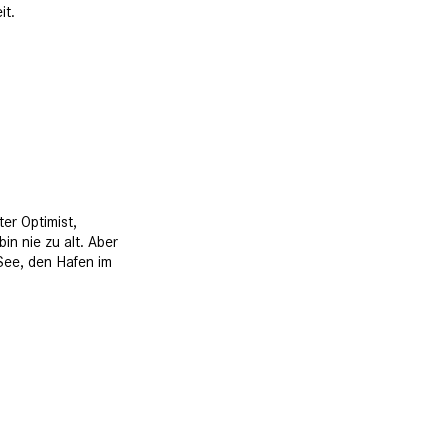
it.
er Optimist,
in nie zu alt. Aber
 See, den Hafen im