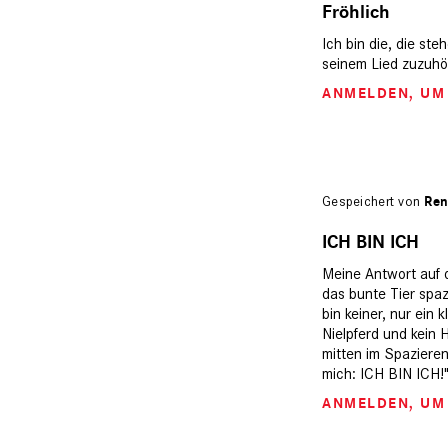
Fröhlich
Ich bin die, die st
seinem Lied zuzuhöre
ANMELDEN
, U
Gespeichert von
Ren
ICH BIN ICH
Meine Antwort auf d
das bunte Tier spazi
bin keiner, nur ein 
Nielpferd und kein H
mitten im Spazieren
mich: ICH BIN ICH!
ANMELDEN
, U