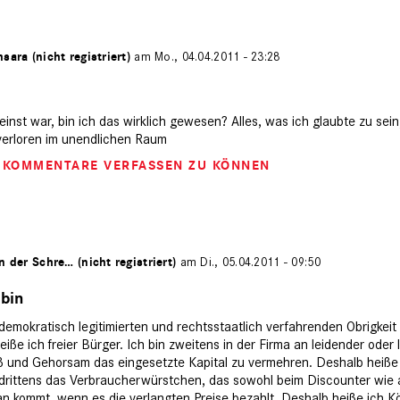
sara (nicht registriert)
am Mo., 04.04.2011 - 23:28
 einst war, bin ich das wirklich gewesen? Alles, was ich glaubte zu sein,
 verloren im unendlichen Raum
M KOMMENTARE VERFASSEN ZU KÖNNEN
n der Schre… (nicht registriert)
am Di., 05.04.2011 - 09:50
 bin
 demokratisch legitimierten und rechtsstaatlich verfahrenden Obrigkei
iße ich freier Bürger. Ich bin zweitens in der Firma an leidender oder 
iß und Gehorsam das eingesetzte Kapital zu vermehren. Deshalb heiße
in drittens das Verbraucherwürstchen, das sowohl beim Discounter wie
n kommt, wenn es die verlangten Preise bezahlt. Deshalb heiße ich Kö