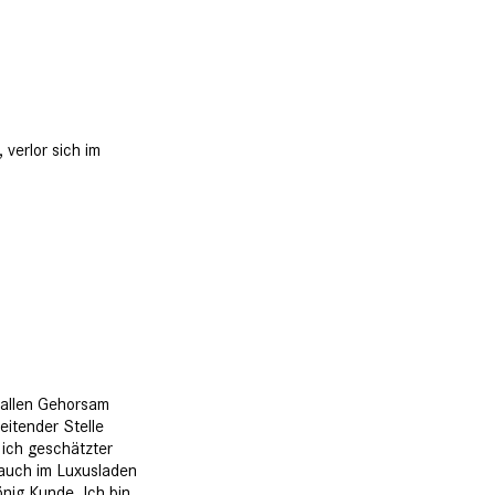
 verlor sich im
t allen Gehorsam
leitender Stelle
 ich geschätzter
 auch im Luxusladen
nig Kunde. Ich bin