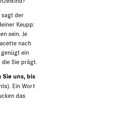
inzelkind?
 sagt der
Heiner Keupp:
en sein. Je
Facette nach
 genügt ein
 die Sie prägt.
 Sie uns, bis
hts). Ein Wort
rucken das