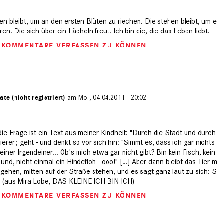
ehen bleibt, um an den ersten Blüten zu riechen. Die stehen bleibt, um 
n. Die sich über ein Lächeln freut. Ich bin die, die das Leben liebt.
M KOMMENTARE VERFASSEN ZU KÖNNEN
ate (nicht registriert)
am Mo., 04.04.2011 - 20:02
ie Frage ist ein Text aus meiner Kindheit: "Durch die Stadt und durch
eren; geht - und denkt so vor sich hin: "Simmt es, dass ich gar nichts 
kleiner Irgendeiner... Ob's mich etwa gar nicht gibt? Bin kein Fisch, ke
und, nicht einmal ein Hindefloh - ooo!" [...] Aber dann bleibt das Tier 
gehen, mitten auf der Straße stehen, und es sagt ganz laut zu sich: Si
" (aus Mira Lobe, DAS KLEINE ICH BIN ICH)
M KOMMENTARE VERFASSEN ZU KÖNNEN