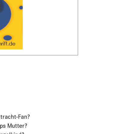
ntracht-Fan?
pps Mutter?