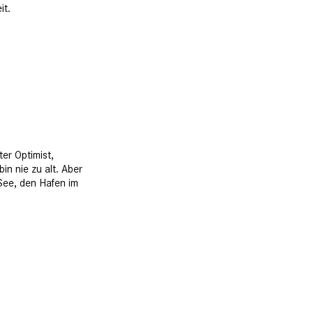
it.
er Optimist,
in nie zu alt. Aber
 See, den Hafen im