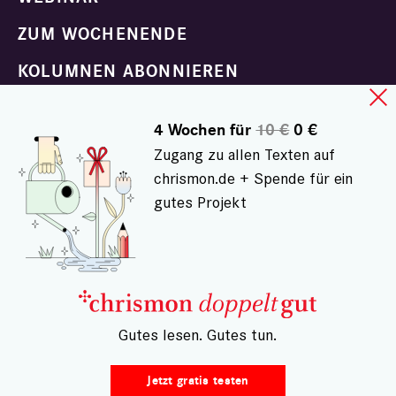
ZUM WOCHENENDE
KOLUMNEN ABONNIEREN
DIGITALABO DOPPELTGUT
4 Wochen für
10 €
0 €
CHRISMON PLUS MAGAZIN
Zugang zu allen Texten auf
chrismon.de + Spende für ein
E-PAPER
gutes Projekt
Familie und Beziehungen
Glaube und Sinn
Helfen und Handeln
– Gutes lesen. Gutes tun.
Klima und Natur
Körper und Seele
Jetzt gratis testen