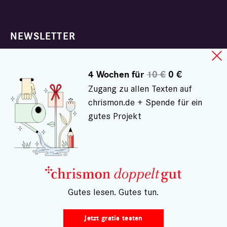
NEWSLETTER
PODCAST
4 Wochen für
10 €
0 €
WEBINAR
Zugang zu allen Texten auf
ZUM WOCHENENDE
chrismon.de + Spende für ein
gutes Projekt
KOLUMNEN ABONNIEREN
DIGITALABO DOPPELTGUT
CHRISMON PLUS MAGAZIN
E-PAPER
– Gutes lesen. Gutes tun.
Jetzt gratis testen
Familie und Beziehungen