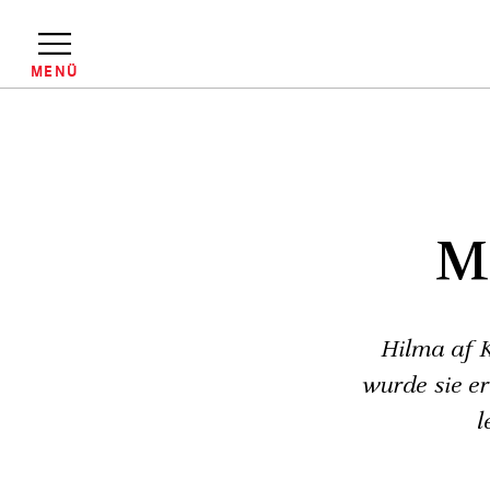
Direkt
zum
Inhalt
MENÜ
Pfadnavigation
Me
Hilma af K
wurde sie e
l