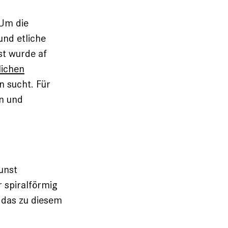
 Um die
nd etliche
st wurde af
lichen
 sucht. Für
en und
unst
r spiralförmig
das zu diesem