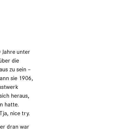
 Jahre unter
über die
aus zu sein –
ann sie 1906,
nstwerk
sich heraus,
n hatte.
ja, nice try.
üher dran war