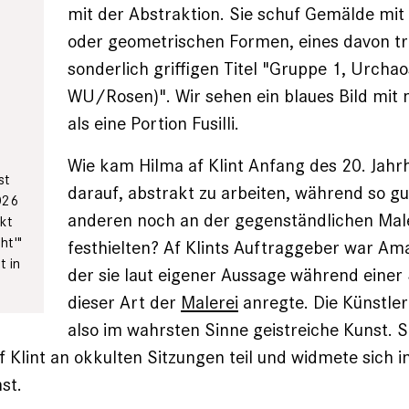
mit der Abstraktion. Sie schuf Gemälde mit
oder geometrischen Formen, eines davon tr
sonderlich griffigen Titel "Gruppe 1, Urchao
WU/Rosen)". Wir sehen ein blaues Bild mit 
als eine Portion Fusilli.
Wie kam Hilma af Klint Anfang des 20. Jahr
st
darauf, abstrakt zu arbeiten, während so gut
026
anderen noch an der gegenständlichen Mal
kt
ht'"
festhielten? Af Klints Auftraggeber war Amal
t in
der sie laut eigener Aussage während einer
dieser Art der
Malerei
anregte. Die Künstler
also im wahrsten Sinne geistreiche Kunst. 
 Klint an okkulten Sitzungen teil und widmete sich i
nst.