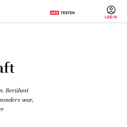
BENUTZERMENÜ
aft
en. Berühmt
sonders war,
er