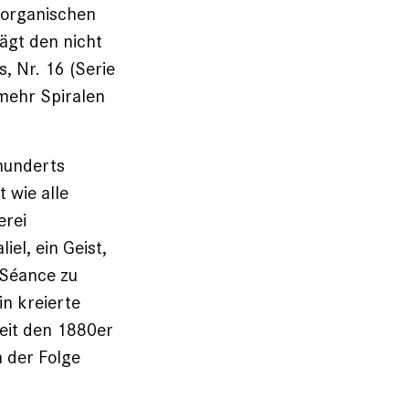
 organischen
ägt den nicht
s, Nr. 16 (Serie
mehr Spiralen
hunderts
 wie alle
erei
iel, ein Geist,
 Séance zu
in kreierte
Seit den 1880er
n der Folge