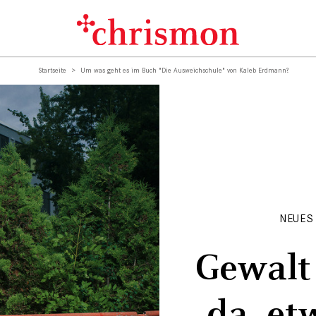
Startseite
Um was geht es im Buch "Die Ausweichschule" von Kaleb Erdmann?
NEUES
Gewalt 
da, et