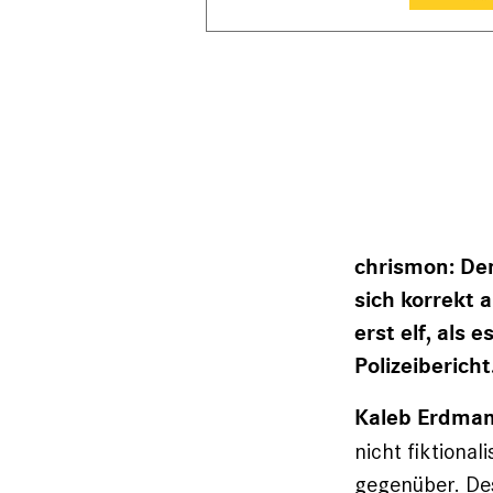
chrismon: Dem
sich korrekt 
erst elf, als 
Polizeibericht
Kaleb Erdman
nicht fiktiona
gegenüber. De