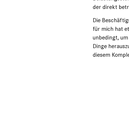
der direkt bet
Die Beschäfti
für mich hat e
unbedingt, um 
Dinge herauszu
diesem Kompl