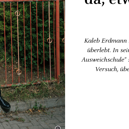
Kaleb Erdmann h
überlebt. In s
Ausweichschule" s
Versuch, üb