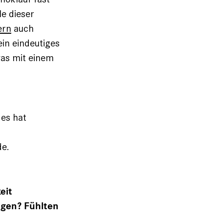
le dieser
ern
auch
ein eindeutiges
was mit einem
 es hat
de.
eit
ngen? Fühlten