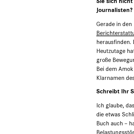
Sie sich nich
Journalisten?
Gerade in den 
Berichterstatt
herausfinden. 
Heutzutage hat
große Bewegung
Bei dem Amokla
Klarnamen des
Schreibt Ihr 
Ich glaube, da
die etwas Schl
Buch auch – ha
Belastungsstör