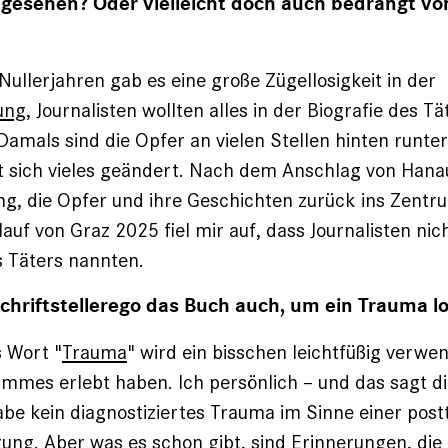
t gesehen? Oder vielleicht doch auch bedrängt vo
Nullerjahren gab es eine große Zügellosigkeit in der
ung
, Journalisten wollten alles in der Biografie des Tä
Damals sind die Opfer an vielen Stellen hinten runter
 sich vieles geändert. Nach dem Anschlag von Hana
, die Opfer und ihre Geschichten zurück ins Zentr
uf von Graz 2025 fiel mir auf, dass Journalisten ni
 Täters nannten.
Schriftstellerego das Buch auch, um ein Trauma 
s Wort "
Trauma
" wird ein bisschen leichtfüßig verwen
immes erlebt haben. Ich persönlich – und das sagt di
be kein diagnostiziertes Trauma im Sinne einer pos
ung. Aber was es schon gibt, sind Erinnerungen, di