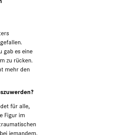
n
ters
gefallen.
u gab es eine
um zu rücken.
cht mehr den
loszuwerden?
det für alle,
e Figur im
ttraumatischen
e bei jemandem,