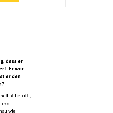
g, dass er
rt. Er war
est er den
n?
selbst betrifft,
pfern
nau wie