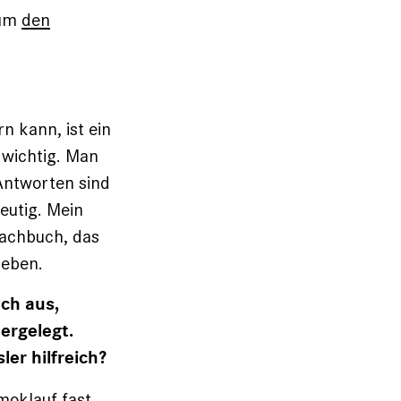
 um
den
 kann, ist ein
 wichtig. Man
 Antworten sind
eutig. Mein
 Sachbuch, das
geben.
ch aus,
ergelegt.
ler hilfreich?
moklauf fast