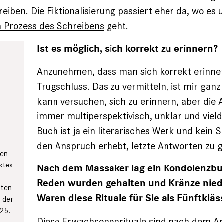
eiben. Die Fiktionalisierung passiert eher da, wo es
n Prozess des Schreibens
geht.
Ist es möglich, sich korrekt zu erinnern?
Anzunehmen, dass man sich korrekt erinnern
Trugschluss. Das zu vermitteln, ist mir ganz
kann versuchen, sich zu erinnern, aber die
immer multiperspektivisch, unklar und vield
Buch ist ja ein literarisches Werk und kein
den Anspruch erhebt, letzte Antworten zu 
ken
stes
Nach dem Massaker lag ein Kondolenzbu
n
Reden wurden gehalten und Kränze nied
iten
Waren diese Rituale für Sie als Fünftkläss
 der
025.
Diese Erwachsenenrituale sind nach dem A