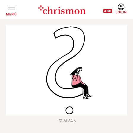
Direkt
zum
Inhalt
MENÜ
BENUTZERM
AHAOK