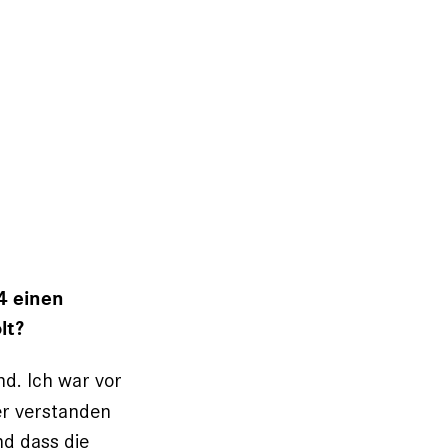
4 einen
lt?
d. Ich war vor
er verstanden
d dass die