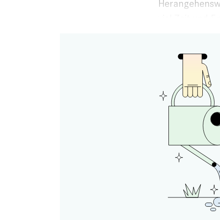
Heran­gehenswe
viel Zeit und E