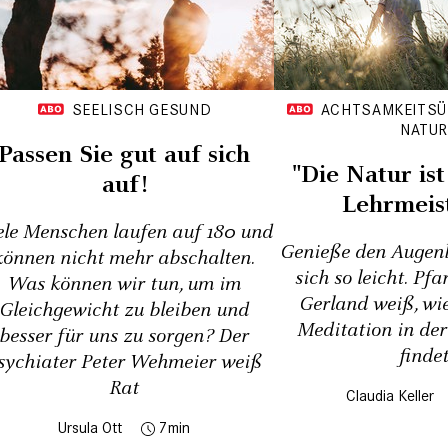
SEELISCH GESUND
ACHTSAMKEITSÜ
NATU
Passen Sie gut auf sich
"Die Natur ist
auf!
Lehrmeist
ele Menschen laufen auf 180 und
Genieße den Augenb
können nicht mehr abschalten.
sich so leicht. Pf
Was können wir tun, um im
Gerland weiß, wi
Gleichgewicht zu bleiben und
Meditation in de
besser für uns zu sorgen? Der
finde
sychiater Peter Wehmeier weiß
Rat
Claudia Keller
Ursula Ott
7