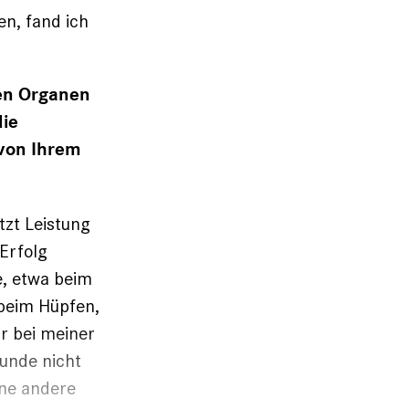
en, fand ich
ren Organen
die
von Ihrem
tzt Leistung
 Erfolg
e, etwa beim
 beim Hüpfen,
r bei meiner
tunde nicht
ine andere