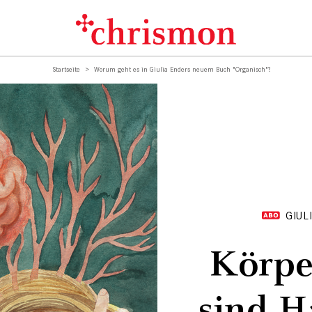
Startseite
Worum geht es in Giulia Enders neuem Buch "Organisch"?
GIUL
Körpe
sind H