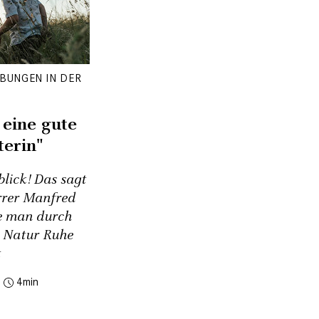
BUNGEN IN DER
R
 eine gute
erin"
lick! Das sagt
arrer Manfred
e man durch
r Natur Ruhe
t
4