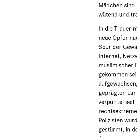
Mädchen sind t
wütend und tra
In die Trauer 
neue Opfer nac
Spur der Gewa
Internet, Netz
muslimischer F
gekommen sei. 
aufgewachsen, 
geprägten Land
verpuffte; sei
rechtsextreme 
Polizisten wur
gestürmt, in d