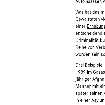
Autoinsassen w
Was hat das mi
Gewalttaten vi
einer
Erhebun
entscheidend s
Kriminalität k
Reihe von Ver
worden sein sol
Drei Beispiele
1989 im Gazast
jähriger Afgh
Männer mit ein
später seinen 
in einer Asylu