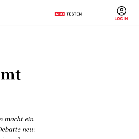
BENUTZERMENÜ
mmt
em macht ein
Debatte neu: