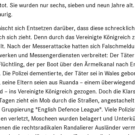
ot. Sie wurden nur sechs, sieben und neun Jahre alt
urig.
mischt sich Entsetzen darüber, dass diese schrecklic
h sich zieht. Denn durch das Vereinigte Königreich zi
lt. Nach der Messerattacke hatten sich Falschmeldu
werken und Messengerdiensten verbreitet: Der Täter 
lüchtling, der per Boot über den Ärmelkanal nach E
Die Polizei dementierte, der Täter sei in Wales geb
seine Eltern seien aus Ruanda – einem überwiegend 
 – ins Vereinigte Königreich gezogen. Doch die Klar
t Tagen zieht ein Mob durch die Straßen, angestachelt
Gruppierung "English Defence League". Viele Polizis
den verletzt, Moscheen wurden belagert und Unterk
enen die rechtsradikalen Randalierer Ausländer ver