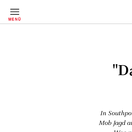
Direkt
zum
Inhalt
MENÜ
Pfadnavigation
"D
In Southpor
Mob Jagd au