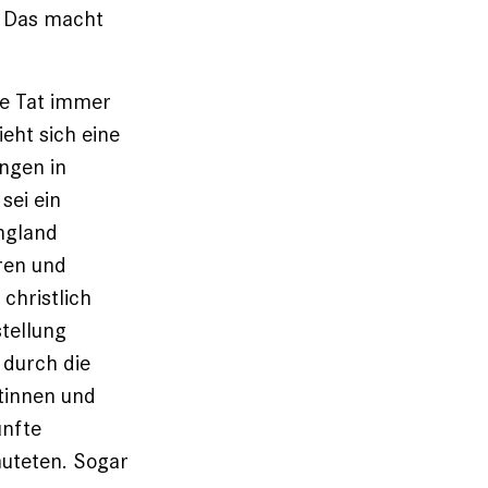
. Das macht
he Tat immer
eht sich eine
ngen in
sei ein
ngland
oren und
christlich
stellung
 durch die
tinnen und
ünfte
muteten. Sogar