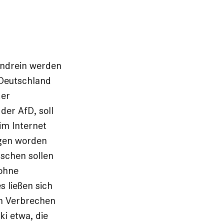
endrein werden
n Deutschland
der
der AfD, soll
 im Internet
ngen worden
nschen sollen
 ohne
s ließen sich
n Verbrechen
i etwa, die