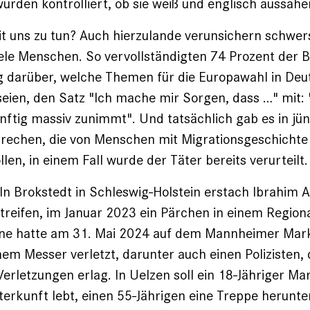
urden kontrolliert, ob sie weiß und englisch aussahe
t uns zu tun? Auch hierzulande verunsichern schwer
ele Menschen. So vervollständigten 74 Prozent der B
g
darüber, welche Themen für die Europawahl in Deu
eien, den Satz "Ich mache mir Sorgen, dass …" mit: 
ünftig massiv zunimmt". Und tatsächlich gab es in jün
brechen, die von Menschen mit Migrationsgeschicht
len, in einem Fall wurde der Täter bereits verurteilt.
: In Brokstedt in Schleswig-Holstein erstach Ibrahim 
reifen, im Januar 2023 ein Pärchen in einem Regiona
ane hatte am 31. Mai 2024 auf dem Mannheimer Mark
em Messer verletzt, darunter auch einen Polizisten, 
Verletzungen erlag. In Uelzen soll ein 18-Jähriger Ma
nterkunft lebt, einen 55-Jährigen eine Treppe herunt