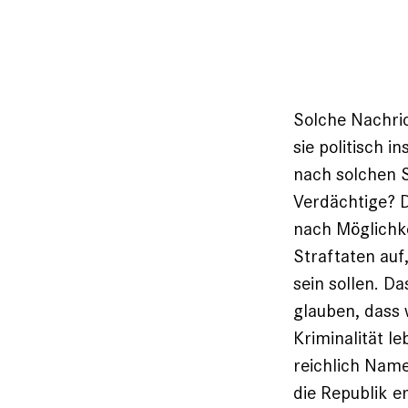
Solche Nachri
sie politisch i
nach solchen 
Verdächtige? Da
nach Möglichkei
Straftaten au
sein sollen. D
glauben, dass
Kriminalität l
reichlich Nam
die Republik e