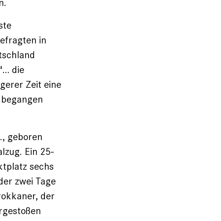
n.
ste
efragten in
tschland
"… die
gerer Zeit eine
e begangen
A., geboren
lzug. Ein 25-
tplatz sechs
der zwei Tage
rokkaner, der
ergestoßen