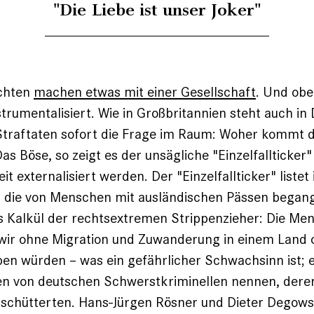
"Die Liebe ist unser Joker"
chten
machen etwas mit einer Gesellschaft
. Und ob
nstrumentalisiert. Wie in Großbritannien steht auch i
Straftaten sofort die Frage im Raum: Woher kommt 
s Böse, so zeigt es der unsägliche "Einzelfallticker" 
t externalisiert werden. Der "Einzelfallticker" listet
f, die von Menschen mit ausländischen Pässen bega
as Kalkül der rechtsextremen Strippenzieher: Die Me
 wir ohne Migration und Zuwanderung in einem Land
eben würden – was ein gefährlicher Schwachsinn ist; e
en von deutschen Schwerstkriminellen nennen, dere
rschütterten. Hans-Jürgen Rösner und Dieter Degowsk