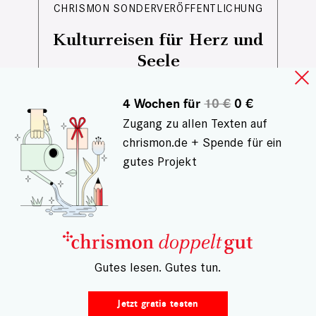
CHRISMON SONDERVERÖFFENTLICHUNG
Kulturreisen für Herz und
Seele
Von jüdischem Leben in Sachsen
4 Wochen für
10 €
0 €
über indigene Perspektiven auf
Zugang zu allen Texten auf
Amazonien bis zu großen
chrismon.de + Spende für ein
Musikfestivals und besonderen
Kulturreisen: Diese Tipps laden dazu
gutes Projekt
ein, Kultur bewusst zu erleben – nah
und fern, neugierig und offen.
– Gutes lesen. Gutes tun.
Jetzt gratis testen