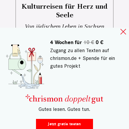
Kulturreisen für Herz und
Seele
Von jüdischem Leben in Sachsen
über indigene Perspektiven auf
Amazonien bis zu großen
4 Wochen für
10 €
0 €
Musikfestivals und besonderen
Zugang zu allen Texten auf
Kulturreisen: Diese Tipps laden dazu
chrismon.de + Spende für ein
ein, Kultur bewusst zu erleben – nah
gutes Projekt
und fern, neugierig und offen.
– Gutes lesen. Gutes tun.
Jetzt gratis testen