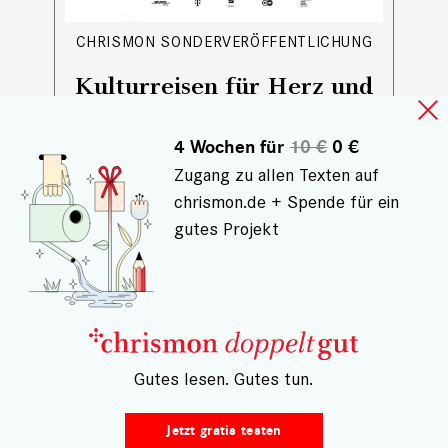
CHRISMON SONDERVERÖFFENTLICHUNG
Kulturreisen für Herz und
Seele
4 Wochen für
10 €
0 €
Von jüdischem Leben in Sachsen
Zugang zu allen Texten auf
über indigene Perspektiven auf
chrismon.de + Spende für ein
Amazonien bis zu großen
gutes Projekt
Musikfestivals und besonderen
Kulturreisen: Diese Tipps laden dazu
ein, Kultur bewusst zu erleben – nah
und fern, neugierig und offen.
– Gutes lesen. Gutes tun.
Jetzt gratis testen