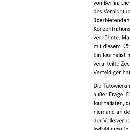
von Berlin: Di
des Vernichtu
überbietenden 
Konzentrations
verhöhnte. Mar
mit diesem Kö
Ein Journalist
verurteilte Ze
Verteidiger ha
Die Tätowierun
außer Frage. D
Journalisten, 
niemand an der
der Volksverhe
Individuums in