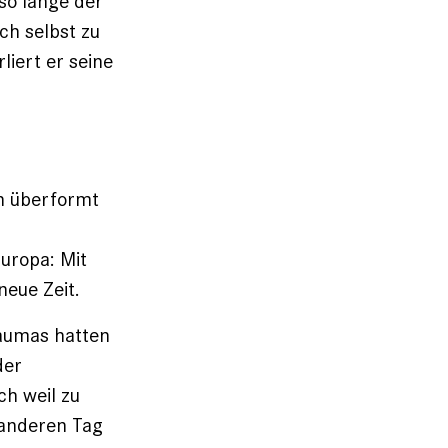
so lange der
ch selbst zu
iert er seine
ch überformt
uropa: Mit
neue Zeit.
aumas hatten
der
ch weil zu
 anderen Tag