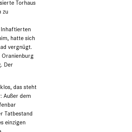
isierte Torhaus
m zu
Inhaftierten
im, hatte sich
ad vergnügt.
ht Oranienburg
. Der
los, das steht
er: Außer dem
ffenbar
er Tatbestand
es einzigen
e