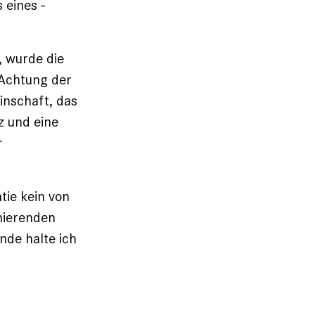
 eines ­
, wurde die
 Achtung der
nschaft, das
z und eine
r
tie kein von
nierenden
nde halte ich