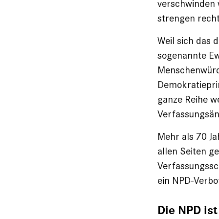
verschwinden w
strengen recht
Weil sich das 
sogenannte Ew
Menschenwürde
Demokratieprin
ganze Reihe w
Verfassungsän
Mehr als 70 Ja
allen Seiten 
Verfassungssch
ein NPD-Verbot
Die NPD ist