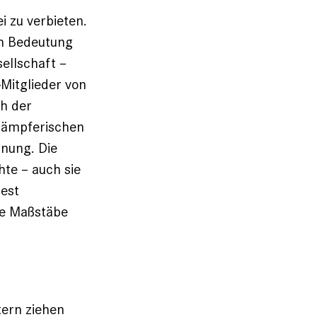
i zu verbieten.
en Bedeutung
ellschaft –
-Mitglieder von
h der
kämpferischen
nung. Die
te – auch sie
est
re Maßstäbe
tern ziehen