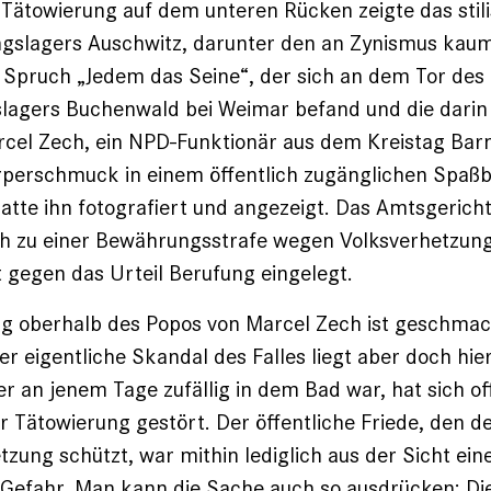
e Tätowierung auf dem unteren Rücken zeigte das stil
ngslagers Auschwitz, darunter den an Zynismus kau
Spruch ­„Jedem das Seine“, der sich an dem Tor des
lagers Buchenwald bei Weimar befand und die darin 
cel Zech, ein NPD-Funktionär aus dem Kreistag Barn
rperschmuck in einem öffentlich zugänglichen Spaßb
 hatte ihn fotografiert und angezeigt. Das Amtsgeric
ch zu einer Bewährungsstrafe wegen Volksver­hetzung
t gegen das Urteil Berufung eingelegt.
g oberhalb des Popos von Marcel Zech ist geschmack
er eigentliche Skandal des Falles liegt aber doch hi
der an jenem Tage zufällig in dem Bad war, hat sich o
 Tätowierung gestört. Der öffentliche Friede, den d
tzung schützt, war mithin lediglich aus der Sicht ein
 Gefahr. Man kann die Sache auch so ausdrücken: Di