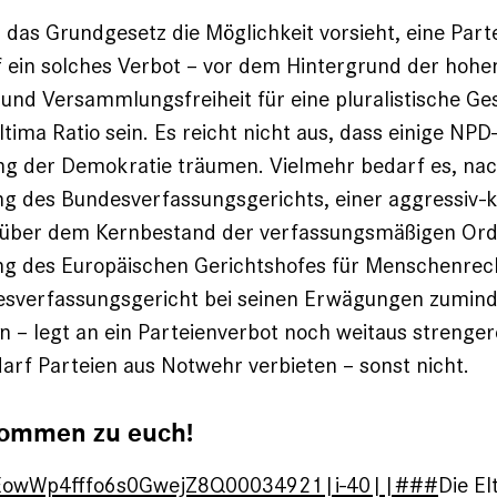
s das Grundgesetz die Möglichkeit vorsieht, eine Parte
f ein solches Verbot – vor dem Hintergrund der hoh
und Versammlungsfreiheit für eine pluralistische Ges
tima Ratio sein. Es reicht nicht aus, dass einige NPD
ng der Demokratie träumen. Vielmehr bedarf es, nac
g des Bundesverfassungsgerichts, einer aggressiv-
über dem Kern­bestand der verfassungsmäßigen Ord
g des Europäischen Gerichtshofes für Menschenrech
esverfassungsgericht bei seinen Erwägungen zumind
n – legt an ein Parteienverbot noch weitaus strenge
darf Parteien aus Notwehr verbieten – sonst nicht.
 kommen zu euch!
EowWp4fffo6s0GwejZ8Q00034921|i-40||###
Die El