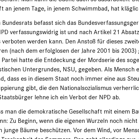
aft an jenem Tage, in jenem Schwimmbad, hat kläglic
 Bundesrats befasst sich das Bundesverfassungs­geri
NPD verfassungswidrig ist und nach Artikel 21 Absat
 verboten werden kann. Den Anstoß für dieses zweit
en (nach dem erfolglosen der Jahre 2001 bis 2003) 
 Partei hatte die Entdeckung der Mordserie des sog
istischen Untergrundes, NSU, gegeben. Als Mensch 
d, dass es in diesem Staat noch immer eine aus Ste
ppierung gibt, die den Nationalsozialismus verherrlich
Staatsbürger lehne ich ein Verbot der NPD ab.
ass man die demokratische Gesellschaft mit einem B
nn: Zu Beginn, wenn die eigenen Wurzeln noch nicht
n junge Bäume beschützen. Vor dem Wind, vor Mens