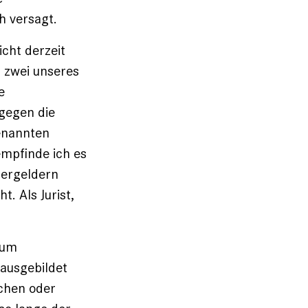
h versagt.
cht derzeit
z zwei unseres
e
gegen die
enannten
empfinde ich es
uergeldern
t. Als Jurist,
aum
 ausgebildet
chen oder