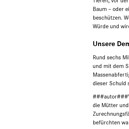
Tieren, vor de
Baum – oder ei
beschützen. We
Würde und wir
Unsere Dem
Rund sechs Mil
und mit dem Sc
Massenabfertig
dieser Schuld 
###autor###Vo
die Mütter und
Zurechnungsfäh
befürchten war