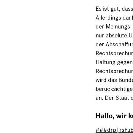
Es ist gut, das
Allerdings dar
der Meinungs- 
nur absolute Ul
der Abschaffu
Rechtsprechun
Haltung gegen
Rechtsprechun
wird das Bund
berücksichtige
an. Der Staat 
Hallo, wir
###drp|rsFu