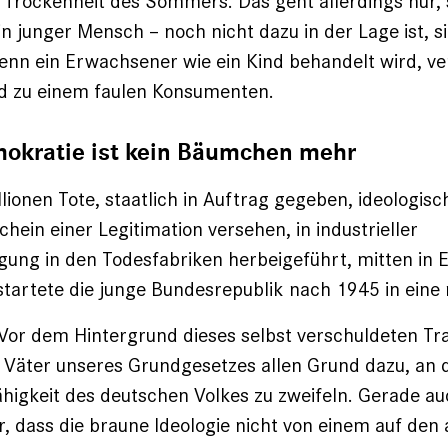
r Trockenheit des Sommers. Das geht allerdings nur, 
n junger Mensch – noch nicht dazu in der Lage ist, si
nn ein Erwachsener wie ein Kind behandelt wird, verl
d zu einem faulen Konsumenten.
okratie ist kein Bäumchen mehr
lionen Tote, staatlich in Auftrag gegeben, ideologis
hein einer Legitimation versehen, in industrieller
ung in den Todesfabriken herbeigeführt, mitten in E
startete die junge Bundesrepublik nach 1945 in eine 
r dem Hintergrund dieses selbst verschuldeten Tr
 Väter unseres Grundgesetzes allen Grund dazu, an 
igkeit des deutschen Volkes zu ­zweifeln. Gerade au
, dass die braune Ideologie nicht von einem auf den