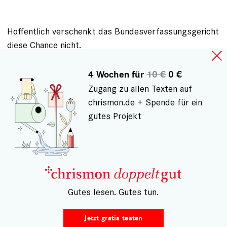
Hoffentlich verschenkt das Bundesverfassungsgericht
diese Chance nicht.
4 Wochen für
10 €
0 €
Zugang zu allen Texten auf
Mit freundlichen Grüßen,
chrismon.de + Spende für ein
gutes Projekt
Dr. Daniela Schwardt, Schwabach
ANMELDEN
, UM KOMMENTARE VERFASSEN ZU
KÖNNEN
– Gutes lesen. Gutes tun.
Jetzt gratis testen
Gespeichert von
Christoph Grabitz (nicht registriert)
am Mo.,