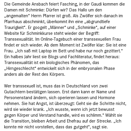
Die Gemeinde Ansbach feiert Fasching, in der Gaudi kommen die
Damen mit Schminke: Dürfen wir? Das Hallo um den
„angemalten“ Herrn Pfarrer ist groß. Als Zwölfer sich danach im
Pfarrhaus abschminkt, überkommt ihn eine „abgrundtiefe
Traurigkeit“. Er googelt „Männer“ und „Schminke“, auf einer
Website für Schminkkurse steht wieder der Begriff:
Transsexualität. Im Online-Tagebuch einer transsexuellen Frau
findet er sich wieder. Ab dem Moment ist Zwölfer klar: Sie ist eine
Frau. „Ich saß mit Laptop im Bett und habe nur noch gezittert.“
Ein halbes Jahr liest sie Blogs und Fachliteratur, findet heraus:
Transsexualität ist ein biologisches Phänomen, das
„Hirngeschlecht“ entwickelt sich in der embryonalen Phase
anders als der Rest des Körpers.
Wer transsexuell ist, muss das in Deutschland von zwei
Gutachtern bestä­tigen lassen. Erst dann kann er Name und
Personenstand ändern, sich operieren ­lassen und Hormone
nehmen. Sie hat Angst, ist überzeugt: Geht sie die Schritte nicht,
wird sie wieder krank. „Ich wusste, wenn ich jetzt bewusst
gegen Körper und Verstand handle, wird es schlimm.“ Wählt sie
die Transition, bleiben Arbeit und Ehefrau auf der Strecke. „Ich
konnte mir nicht vorstellen, dass das gutgeht“, sagt sie.