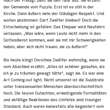
Nach der Predigt zieht sie den Talar aus. Sie erzählt
der Gemeinde vom Puzzle. Erst ist es still in der
Kirche. Dann äußern viele der Gläubigen Respekt. Und
wollen abstimmen: Darf Zwölfer bleiben? Doch die
Entscheidung ist gefallen: Das Ehepaar wird Neufahrn
verlassen. „Was wäre, wenn Leute nicht mehr in den
Gottesdienst kommen, weil sie mit mir Schwierigkeiten
haben, aber sich nicht trauen, sie zu äußern?“
Bis heute klingt Dorothea Zwölfer wehmütig, wenn sie
vom Abschied erzählt. „Alles ist schöner gelaufen, als
ich je zu träumen gewagt hätte“, sagt sie. Es war eine
Art Coming-out light. Nicht umsonst ist die Suizidrate
unter transsexuellen Menschen überdurchschnittlich
hoch. Die teuren Gutachten, erniedrigende Formalitäten
und abfällige Reaktionen des Umfelds sind trauriger
Standard. Auch waren keinesfalls alle begeistert vom