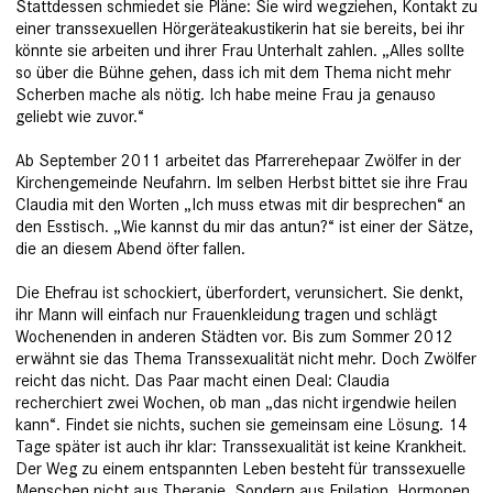
Stattdessen schmiedet sie Pläne: Sie wird wegziehen, Kontakt zu
einer transsexuellen Hörgeräteakustikerin hat sie bereits, bei ihr
könnte sie arbeiten und ihrer Frau Unterhalt zahlen. „Alles sollte
so über die Bühne gehen, dass ich mit dem Thema nicht mehr
Scherben mache als nötig. Ich habe meine Frau ja genauso
geliebt wie zuvor.“
Ab September 2011 arbeitet das Pfarrerehepaar Zwölfer in der
Kirchengemeinde Neufahrn. Im selben Herbst bittet sie ihre Frau
Claudia mit den Worten „Ich muss etwas mit dir besprechen“ an
den Esstisch. „Wie kannst du mir das antun?“ ist einer der Sätze,
die an diesem Abend öfter fallen.
Die Ehefrau ist schockiert, überfordert, verunsichert. Sie denkt,
ihr Mann will einfach nur Frauenkleidung tragen und schlägt
Wochenenden in anderen Städten vor. Bis zum Sommer 2012
erwähnt sie das Thema Transsexualität nicht mehr. Doch Zwölfer
reicht das nicht. Das Paar macht einen Deal: Claudia
recherchiert zwei Wochen, ob man „das nicht irgendwie heilen
kann“. Findet sie nichts, suchen sie gemeinsam eine Lösung. 14
Tage später ist auch ihr klar: Transsexualität ist keine Krankheit.
Der Weg zu einem entspannten Leben besteht für transsexuelle
Menschen nicht aus Therapie. Sondern aus Epilation, Hormonen