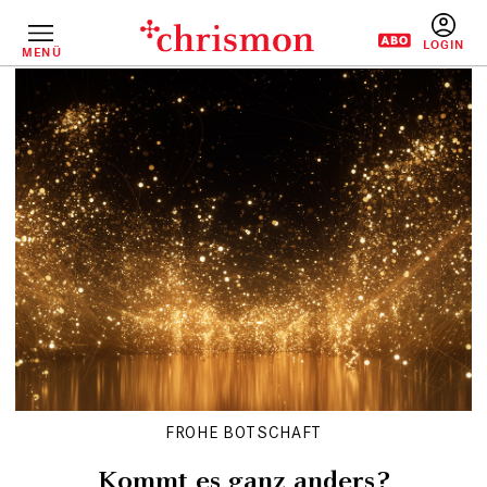
Direkt
zum
Inhalt
MENÜ
BENUTZERM
FROHE BOTSCHAFT
Kommt es ganz anders?