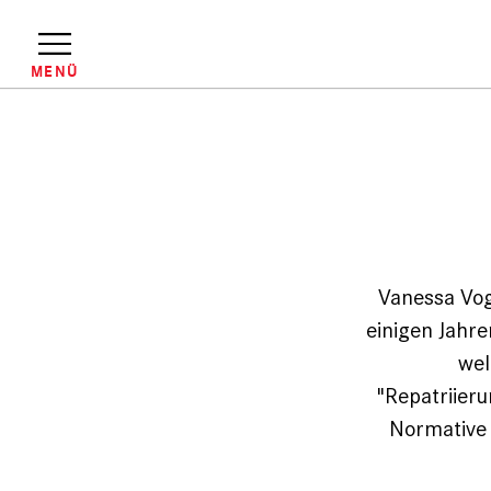
Direkt
zum
Inhalt
MENÜ
Pfadnavigation
Vanessa Voge
einigen Jahr
wel
"Repatriier
Normative 