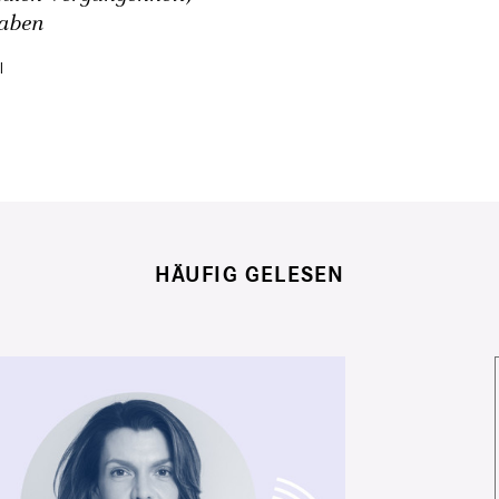
aben
l
HÄUFIG GELESEN