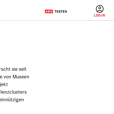
BENUTZERMENÜ
scht sie seit
le von Museen
jekt
lenzclusters
einnützigen