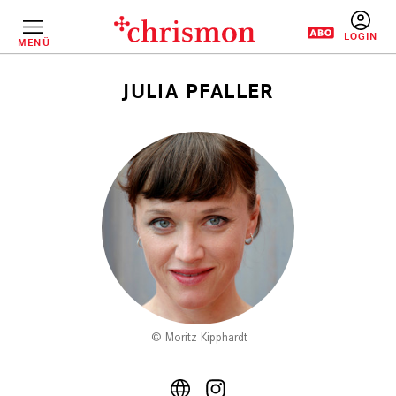
Direkt
zum
Inhalt
MENÜ
BENUTZERM
JULIA PFALLER
Pfadnavigation
Moritz Kipphardt