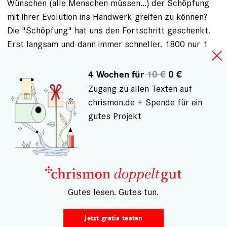
Wünschen (alle Menschen müssen...) der Schöpfung
mit ihrer Evolution ins Handwerk greifen zu können?
Die "Schöpfung" hat uns den Fortschritt geschenkt.
Erst langsam und dann immer schneller. 1800 nur 1
Milliarde, jetzt 8 und bald 10. Kein Wort zu dieser
Zahl. Weil sie stört? Wie soll das ohne Folgen
4 Wochen für
10 €
0 €
weitergehen? Kein Wort von Begrenzung, kein Wort zu
Zugang zu allen Texten auf
den politischen, gesellschaftlichen und religiösen
chrismon.de + Spende für ein
Werten, die diese Entwicklung legitimieren. Etwa alles
gutes Projekt
mit einem "Open End"? Es ist müßig, diese Einsichten
den EKD-Mitgliedern und Synodalen ins Gebetbuch
schreiben zu wollen. Und dann kommt doch noch als
ultimativer Problemlöser der Schöpfung ein Asteroid
oder ein Hot-Spot-Vulkan und tilgt nicht nur uns,
– Gutes lesen. Gutes tun.
sondern auch alle Schuld, damit die Schöpfung nach
angemessener Zeit wieder neu beginnen kann. Hätte
Jetzt gratis testen
dann auch jede Religion ein Ende? Aber vorher bitte