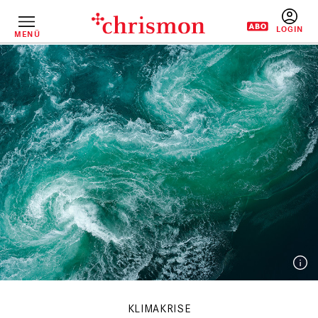
Direkt
zum
Inhalt
MENÜ
BENUTZERM
KLIMAKRISE