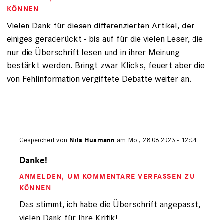
KÖNNEN
Vielen Dank für diesen differenzierten Artikel, der
einiges geraderückt - bis auf für die vielen Leser, die
nur die Überschrift lesen und in ihrer Meinung
bestärkt werden. Bringt zwar Klicks, feuert aber die
von Fehlinformation vergiftete Debatte weiter an.
Gespeichert von
Nils Husmann
am Mo., 28.08.2023 - 12:04
Antwort
auf
Danke!
von
ANMELDEN
, UM KOMMENTARE VERFASSEN ZU
Sophie
Löffler
KÖNNEN
(nicht
Das stimmt, ich habe die Überschrift angepasst,
registriert)
vielen Dank für Ihre Kritik!