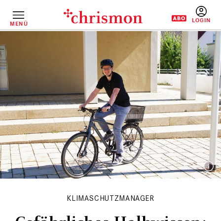
Direkt
zum
Inhalt
MENÜ
BENUTZERM
KLIMASCHUTZMANAGER