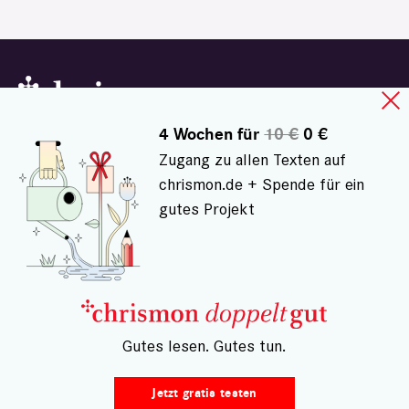
4 Wochen für
10 €
0 €
Zugang zu allen Texten auf
chrismon.de + Spende für ein
NEWSLETTER
gutes Projekt
PODCAST
WEBINAR
ZUM WOCHENENDE
– Gutes lesen. Gutes tun.
KOLUMNEN ABONNIEREN
DIGITALABO DOPPELTGUT
Jetzt gratis testen