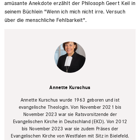
amüsante Anekdote erzählt der Philosoph Geert Keil in
seinem Büchlein "Wenn ich mich nicht irre. Versuch
über die menschliche Fehlbarkeit".
Präses der ev.
Kirche
Annette Kurschus
Westfalen,
Annette
Kurschus
Barbara
Annette Kurschus wurde 1963 geboren und ist
Frommann
evangelische Theologin. Von November 2021 bis
November 2023 war sie Ratsvorsitzende der
Evangelischen Kirche in Deutschland (EKD). Von 2012
bis November 2023 war sie zudem Präses der
Evangelischen Kirche von Westfalen mit Sitz in Bielefeld.