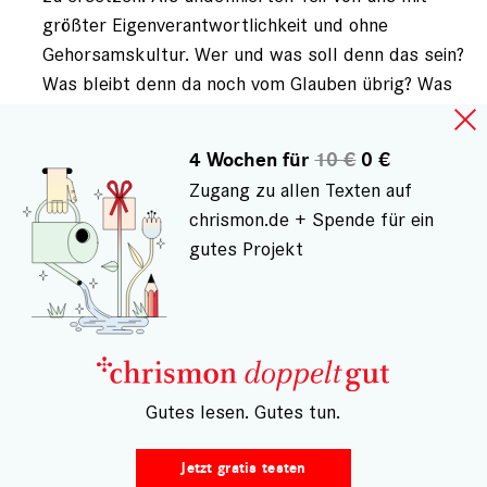
größter Eigenverantwortlichkeit und ohne
Gehorsamskultur. Wer und was soll denn das sein?
Was bleibt denn da noch vom Glauben übrig? Was
und wer ist denn dann noch anbetungswürdig? Mit
dieser wolkigen Spiritualität wird der Ausverkauf
4 Wochen für
10 €
0 €
des Glaubens betrieben.
Zugang zu allen Texten auf
chrismon.de + Spende für ein
ANMELDEN
, UM KOMMENTARE VERFASSEN ZU
gutes Projekt
KÖNNEN
Gespeichert von
Aul (nicht registriert)
am Fr., 10.03.2023 -
07:36
Antwort
– Gutes lesen. Gutes tun.
auf
Gehorsamskultur! Welche?
von
Auch so ein Begriff aus der Trickkiste von denen,
Mathias
Jetzt gratis testen