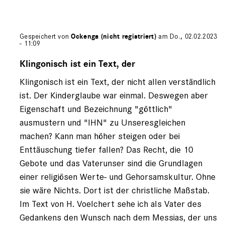
Gespeichert von
Ockenga (nicht registriert)
am Do., 02.02.2023
- 11:09
Antwort
auf
Klingonisch ist ein Text, der
von
Klingonisch ist ein Text, der nicht allen verständlich
Mathias
Voelchert
ist. Der Kinderglaube war einmal. Deswegen aber
(nicht
Eigenschaft und Bezeichnung "göttlich"
registriert)
ausmustern und "IHN" zu Unseresgleichen
machen? Kann man höher steigen oder bei
Enttäuschung tiefer fallen? Das Recht, die 10
Gebote und das Vaterunser sind die Grundlagen
einer religiösen Werte- und Gehorsamskultur. Ohne
sie wäre Nichts. Dort ist der christliche Maßstab.
Im Text von H. Voelchert sehe ich als Vater des
Gedankens den Wunsch nach dem Messias, der uns