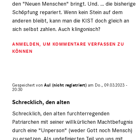
den "Neuen Menschen" bringt. Und. ... die bisherige
Schöpfung repariert. Wenn kein Stein auf dem
anderen bleibt, kann man die KIST doch gleich an
sich selbst zahlen. Auch klingonisch?
ANMELDEN
, UM KOMMENTARE VERFASSEN ZU
KÖNNEN
Gespeichert von
Aul (nicht registriert)
am Do., 09.03.2023 -
20:30
Antwort
auf
Schrecklich, den alten
von
Schrecklich, den alten furchterregenden
Mathias
Voelchert
Patriarchen mit seiner willkürlichen Machtbefugnis
(nicht
durch eine "Unperson" (weder Gott noch Mensch)
registriert)
zu ersetzen. Als undefinierten Teil von uns mit