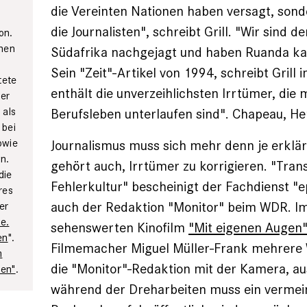
die Vereinten Nationen haben versagt, sond
die Journalisten", schreibt Grill. "Wir sind de
on.
chen
Südafrika nachgejagt und haben Ruanda ka
e
Sein "Zeit"-Artikel von 1994, schreibt Grill 
tete
enthält die unverzeihlichsten Irrtümer, die
ter
 als
Berufsleben unterlaufen sind". Chapeau, Her
 bei
owie
Journalismus muss sich mehr denn je ­erklä
n.
gehört auch, Irrtümer zu ­korrigieren. "Tra
die
Fehlerkultur" bescheinigt der Fachdienst "
res
auch der Redaktion "Monitor" beim WDR. I
er
e.
sehenswerten Kinofilm
"Mit ­eigenen Augen
en
".
Filmemacher ­Miguel Müller-Frank mehrere
m
die "Monitor"-Redaktion mit der Kamera, a
nen"
.
während der Dreharbeiten muss ein vermein