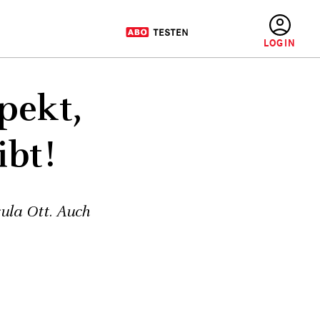
BENUTZERMENÜ
pekt,
bt!
sula Ott. Auch