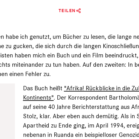
TEILEN
en habe ich genutzt, um Bücher zu lesen, die lange ­
e zu gucken, die sich durch die ­langen Kinoschließ
sten haben mich ein Buch und ein Film beeindruckt, 
ichts miteinander zu tun haben. Auf den zweiten: In 
n einen Fehler zu.
Das Buch heißt
"Afrika! Rückblicke in die Z
Kontinents"
. Der Korres­pondent Bartholomäu
auf ­seine 40 Jahre Berichterstattung aus ­Af
Stolz, klar. Aber eben auch de­mütig. Als in 
Apartheid zu Ende ging, im April 1994, erei
nebenan in Ruanda ein beispielloser Geno­zid