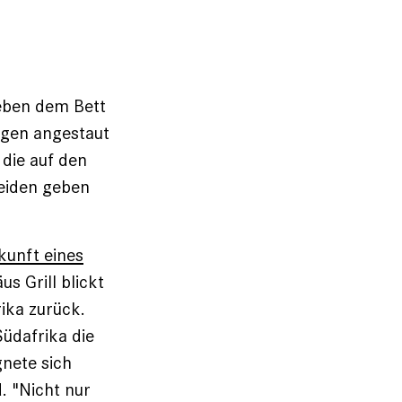
neben dem Bett
ungen angestaut
die auf den
beiden geben
ukunft eines
s Grill blickt
rika zurück.
Südafrika die
gnete sich
. "Nicht nur