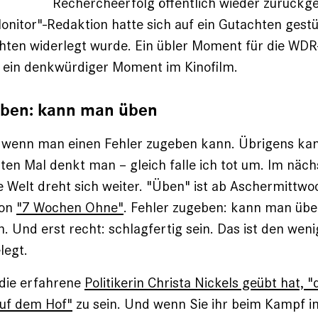
Rechercheerfolg öffentlich wieder zurüc
onitor"-Redaktion hatte sich auf ein Gutachten gestü
hten widerlegt wurde. Ein übler Moment für die WDR
 ein denkwürdiger Moment im Kinofilm.
eben: kann man üben
 wenn man einen Fehler zugeben kann. Übrigens ka
ten Mal denkt man – gleich falle ich tot um. Im nä
 Welt dreht sich weiter. "Üben" ist ab Aschermittw
ion
"7 Wochen Ohne"
. Fehler zugeben: kann man üben
 Und erst recht: schlagfertig sein. Das ist den wen
legt.
 die erfahrene
Politikerin Christa Nickels geübt hat, "
uf dem Hof"
zu sein. Und wenn Sie ihr beim Kampf i