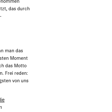
kgenommen
tzt, das durch
-
nn man das
chsten Moment
och das Motto
. Frei reden:
igsten von uns
die
m