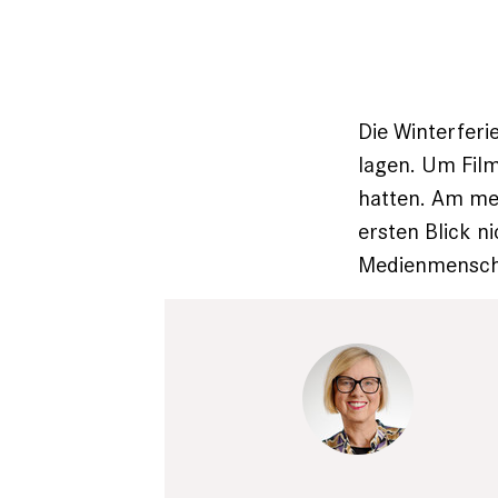
Die Winterferi
lagen. Um Film
hatten. Am mei
ersten Blick n
Medienmensche
Tim Wegner