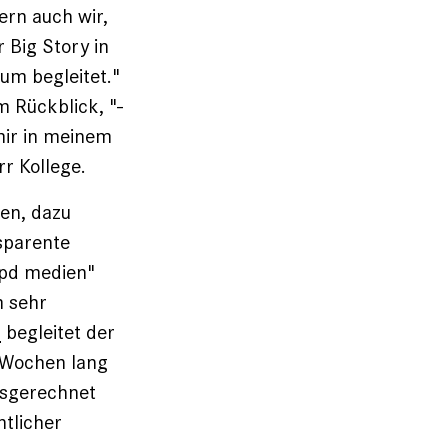
ern auch wir,
r Big Story in
um begleitet."
im Rückblick, "­
 mir in meinem
r Kollege.
ren, dazu
nsparente
epd medien"
m sehr
"
begleitet der
 Wochen lang
usgerechnet
tlicher