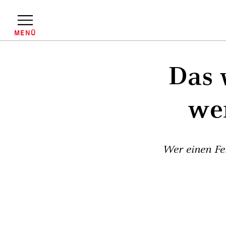
Direkt
zum
Inhalt
MENÜ
Pfadnavigation
Das 
we
Wer einen Feh