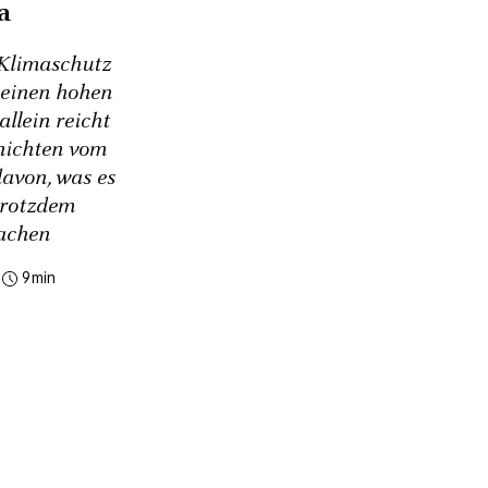
a
 Klimaschutz
t einen hohen
allein reicht
hichten vom
avon, was es
trotzdem
achen
9