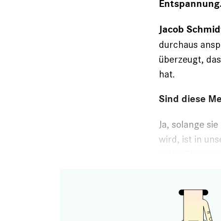
Entspannung. 
Jacob Schmid
durchaus anspr
überzeugt, dass
hat.
Sind diese Me
Ja, solange si
wird, ist in un
mehr Stress o