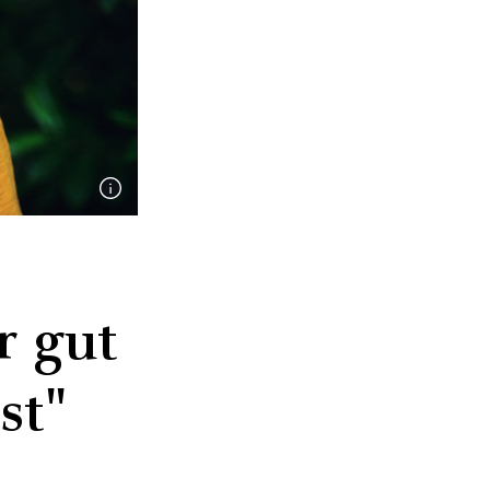
r gut
st"