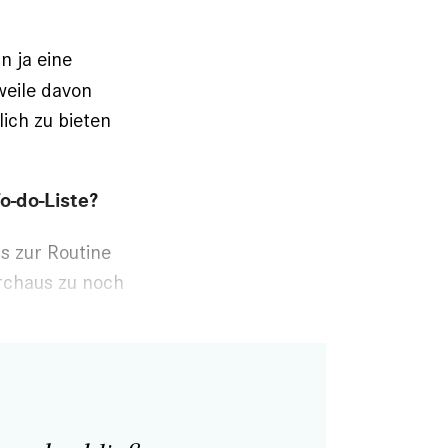
n ja eine
weile davon
lich zu bieten
o-do-Liste?
s zur Routine
urchaus zu noch