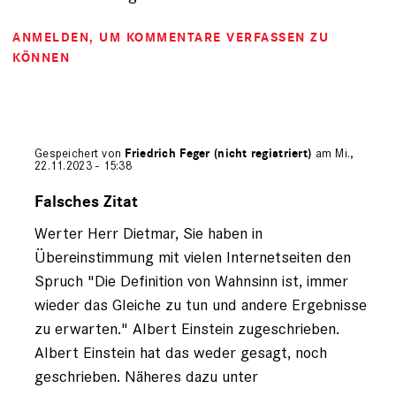
ANMELDEN
, UM KOMMENTARE VERFASSEN ZU
KÖNNEN
Gespeichert von
Friedrich Feger (nicht registriert)
am Mi.,
22.11.2023 - 15:38
Antwort
auf
Falsches Zitat
von
Werter Herr Dietmar, Sie haben in
Dietmar
(nicht
Übereinstimmung mit vielen Internetseiten den
registriert)
Spruch "Die Definition von Wahnsinn ist, immer
wieder das Gleiche zu tun und andere Ergebnisse
zu erwarten." Albert Einstein zugeschrieben.
Albert Einstein hat das weder gesagt, noch
geschrieben. Näheres dazu unter