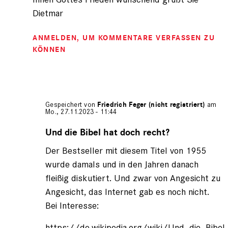
Dietmar
ANMELDEN
, UM KOMMENTARE VERFASSEN ZU
KÖNNEN
Gespeichert von
Friedrich Feger (nicht registriert)
am
Mo., 27.11.2023 - 11:44
Antwort
auf
Und die Bibel hat doch recht?
von
Der Bestseller mit diesem Titel von 1955
Dietmar
(nicht
wurde damals und in den Jahren danach
registriert)
fleißig diskutiert. Und zwar von Angesicht zu
Angesicht, das Internet gab es noch nicht.
Bei Interesse:
https://de.wikipedia.org/wiki/Und_die_Bibe