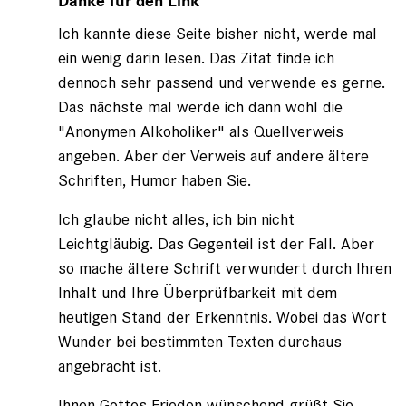
Danke für den Link
von
Ich kannte diese Seite bisher nicht, werde mal
Friedrich
Feger
ein wenig darin lesen. Das Zitat finde ich
(nicht
dennoch sehr passend und verwende es gerne.
registriert)
Das nächste mal werde ich dann wohl die
"Anonymen Alkoholiker" als Quellverweis
angeben. Aber der Verweis auf andere ältere
Schriften, Humor haben Sie.
Ich glaube nicht alles, ich bin nicht
Leichtgläubig. Das Gegenteil ist der Fall. Aber
so mache ältere Schrift verwundert durch Ihren
Inhalt und Ihre Überprüfbarkeit mit dem
heutigen Stand der Erkenntnis. Wobei das Wort
Wunder bei bestimmten Texten durchaus
angebracht ist.
Ihnen Gottes Frieden wünschend grüßt Sie