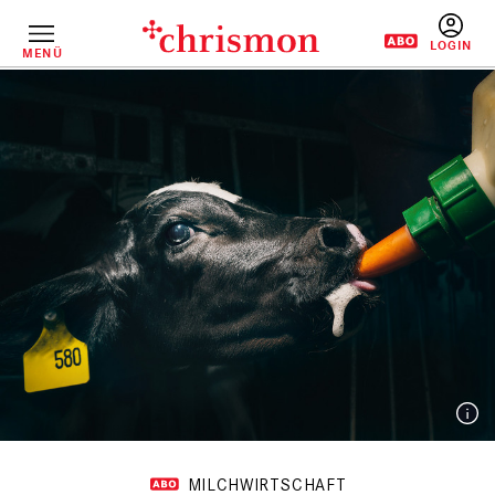
Direkt
zum
Inhalt
MENÜ
BENUTZERM
MILCHWIRTSCHAFT