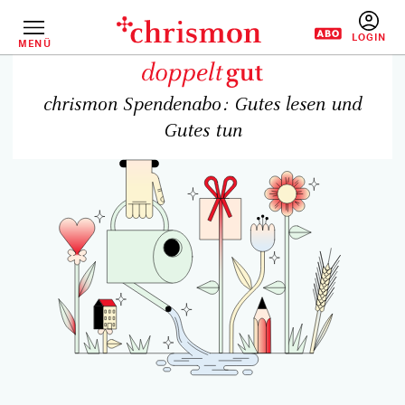
Direkt
zum
Inhalt
MENÜ
BENUTZERM
chrismon Spendenabo: Gutes lesen und
Gutes tun