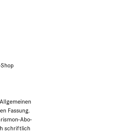
o-Shop
n Allgemeinen
gen Fassung.
hrismon-Abo-
 schriftlich