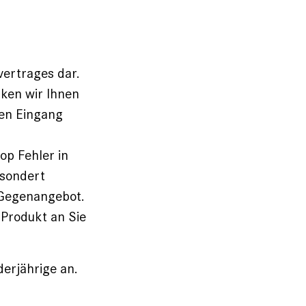
vertrages dar.
ken wir Ihnen
den Eingang
op Fehler in
esondert
 Gegenangebot.
 Produkt an Sie
erjährige an.