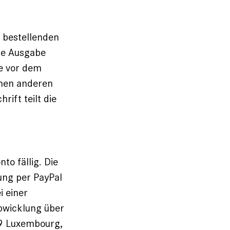
r bestellenden
de Ausgabe
ge vor dem
inen anderen
ift teilt die
o fällig. Die
ung per PayPal
i einer
abwicklung über
449 Luxembourg,