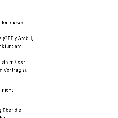
nden diesen
ns (GEP gGmbH,
nkfurt am
 ein mit der
en Vertrag zu
 nicht
g über die
den.