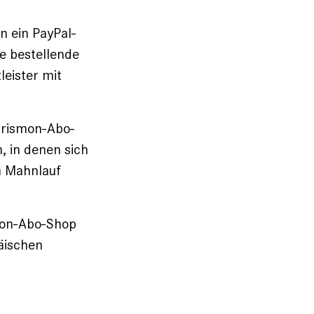
n ein PayPal-
ie bestellende
leister mit
hrismon-Abo-
, in denen sich
m Mahnlauf
smon-Abo-Shop
äischen