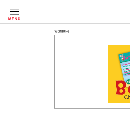
Direkt
zum
Inhalt
MENÜ
Pfadnavigation