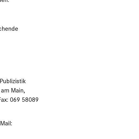
echende
ublizistik
 am Main,
 Fax: 069 58089
Mail: