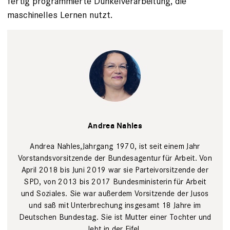
fertig programmierte Dunkelverarbeitung, die
maschinelles Lernen nutzt.
Andrea
Nahles
Urban
Andrea Nahles
Zintel
Andrea Nahles,Jahrgang 1970, ist seit einem Jahr
Vorstandsvorsitzende der Bundesagentur für Arbeit. Von
April 2018 bis Juni 2019 war sie Parteivorsitzende der
SPD, von 2013 bis 2017 Bundes­ministerin für Arbeit
und ­Soziales. Sie war ­außerdem Vorsitzende der Jusos
und saß mit Unterbrechung ins­gesamt 18 Jahre im
Deutschen Bundestag. Sie ist Mutter einer Tochter und
lebt in der Eifel.