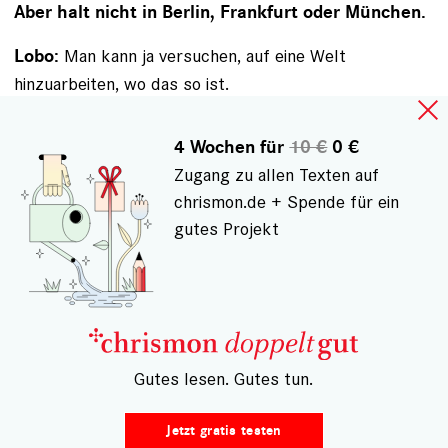
Aber halt nicht in Berlin, Frankfurt oder München.
Man kann ja versuchen, auf eine Welt
Lobo:
hinzuarbeiten, wo das so ist.
Als Vision lass ich das mal so stehen.
Nahles:
4 Wochen für
10 €
0 €
Eine erste Version des Textes erschien am 24. Juli
Zugang zu allen Texten auf
2023.
chrismon.de + Spende für ein
gutes Projekt
Infobox
Fachkräftemangel
– Gutes lesen. Gutes tun.
Der Fachkräftemangel ist eine der größten
Herausforderungen für die deutsche ­Wirtschaft.
Derzeit sind 44 Prozent aller Berufsgruppen davon
Jetzt gratis testen