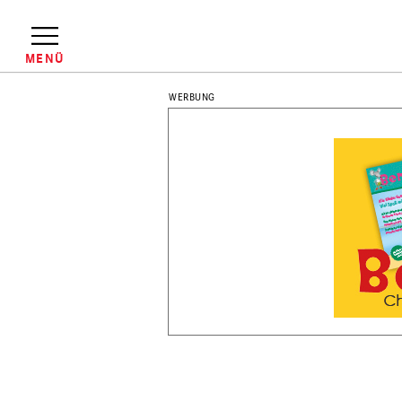
Direkt
zum
Inhalt
MENÜ
Pfadnavigation