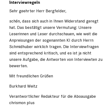
auf
Interviewregeln
von
Sehr geehrter Herr Bergfelder,
Luca
Bergfelder
(nicht
schön, dass sich auch in Ihnen Widerstand geregt
registriert)
hat. Das bestätigt unsere Vermutung: Unsere
Leserinnen und Leser durchschauen, wie weit die
Anpreisungen der sogenannten KI durch Herrn
Schmidhuber wirklich tragen. Die Interviewfragen
sind entsprechend kritisch, und es ist ja nicht
unsere Aufgabe, die Antworten von Interviewten zu
bewerten.
Mit freundlichen Grüßen
Burkhard Weitz
Verantwortlicher Redakteur für die Aboausgabe
chrismon plus