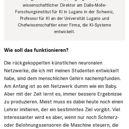
poses after a
wissenschaftlicher Direktor am Dalle-Molle-
conversation
Forschungsinstitut für KI in Lugano in der Schweiz,
during the
Professor für KI an der Universität Lugano und
71st Locarno
Chefwissenschaftler einer Firma, die KI-Systeme
International
Film Festival,
entwickelt.
Friday, August
10, 2018, in
Locarno,
Wie soll das funktionieren?
Switzerland.
The Festival
Die rückgekoppelten künstlichen neuronalen
del film
Locarno runs
Netzwerke, die ich mit meinen Studenten entwickelt
from 1 to 11
habe, sind dem menschlichen Gehirn nachempfunden.
August.
Am Anfang ist so ein Netzwerk dumm wie ein Baby.
(KEYSTONE/Alexandra
Wey) [
Aber mit der Zeit lernt es, immer bessere Ergebnisse
Rechtehinweis:
zu produzieren. Meist muss es dabei heute noch einen
picture
alliance/KEYSTONE
Lehrer imitieren, der ein bestimmtes Ziel vorgibt. Viel
] cp_02_19,
interessanter wird es aber, wenn nur noch Schmerz-
Interview,
chrismon plus
oder Belohnungssensoren die Maschine steuern, die