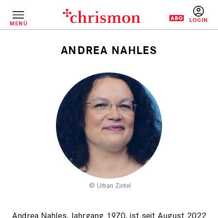
Direkt
zum
Inhalt
MENÜ
BENUTZERM
ANDREA NAHLES
Pfadnavigation
Urban Zintel
Andrea Nahles, Jahrgang 1970, ist seit August 2022