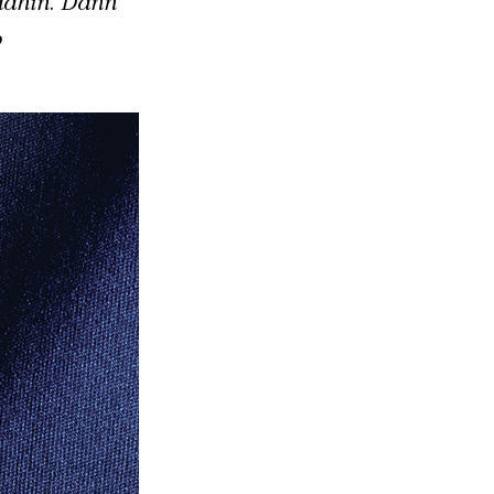
dahin. Dann
b