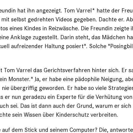
eundin hat ihn angezeigt. Tom Varrel* hatte der Fre
 mit selbst gedrehten Videos gegeben. Dachte er. A
otos eines Kindes in Reizwäsche. Die Freundin zeigte 
ine Anklage zugestellt. Darin steht, das Mädchen ha
uell aufreizender Haltung posiert". Solche "Posingbil
t Tom Varrel das ­Gerichtsverfahren ­hinter sich. Er s
in ­Monster." Ja, er habe eine pädophile Neigung, abe
i nie übergriffig geworden. Er habe so viele Strategi
ss er nun geradezu ein Experte für die Verhütung vo
auch
sei. Das ist dann auch der Grund, warum er sich
hte sein Wissen über Kinderschutz verbreiten.
 auf dem Stick und seinem Computer? Die, antwortet 