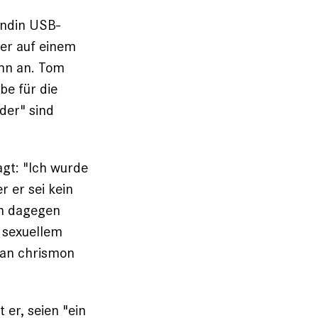
undin USB-
ber auf einem
ihn an. Tom
be für die
der" sind
agt: "Ich wurde
r er sei kein
en dagegen
n sexuellem
 an chrismon
er, seien "ein