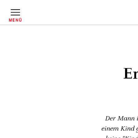
Direkt
zum
Inhalt
MENÜ
Pfadnavigation
Er
Der Mann is
einem Kind g