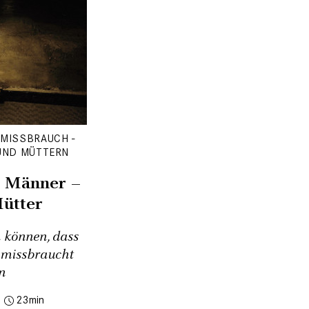
 MISSBRAUCH -
UND MÜTTERN
e Männer –
Mütter
 können, dass
 missbraucht
n
23