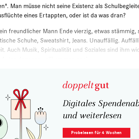
n". Man müsse nicht seine Existenz als Schulbegleite
usflüchte eines Ertappten, oder ist da was dran?
 ein freundlicher Mann Ende vierzig, etwas stämmig, 
tische Schuhe, Sweatshirt, Jeans. Unauffällig. Auffäl
it. Auch Musik, Spiritualität und Soziales sind ihm wic
 Autos dagegen vollkommen egal.
Digitales Spendenab
und weiterlesen
Probelesen für 4 Wochen