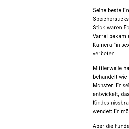
Seine beste Fr
Speichersticks
Stick waren ­F
Varrel bekam e
Kamera "in sex
verboten.
Mittlerweile ha
behandelt wie e
Monster. Er se
entwickelt, da
Kindesmissbr
wendet: Er möc
Aber die Funde