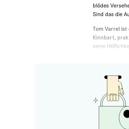
blödes Versehe
Sind das die A
Tom Varrel ist
Kinnbart, prak
seine Höflichke
Klamotten und