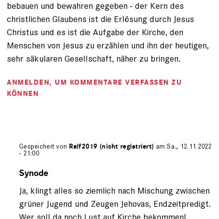
bebauen und bewahren gegeben - der Kern des
christlichen Glaubens ist die Erlösung durch Jesus
Christus und es ist die Aufgabe der Kirche, den
Menschen von Jesus zu erzählen und ihn der heutigen,
sehr säkularen Gesellschaft, näher zu bringen.
ANMELDEN
, UM KOMMENTARE VERFASSEN ZU
KÖNNEN
Gespeichert von
Ralf2019 (nicht registriert)
am Sa., 12.11.2022
- 21:00
Antwort
auf
Synode
von
Ja, klingt alles so ziemlich nach Mischung zwischen
Ralf
Göhrig
grüner Jugend und Zeugen Jehovas, Endzeitpredigt.
(nicht
Wer soll da noch Lust auf Kirche bekommenl