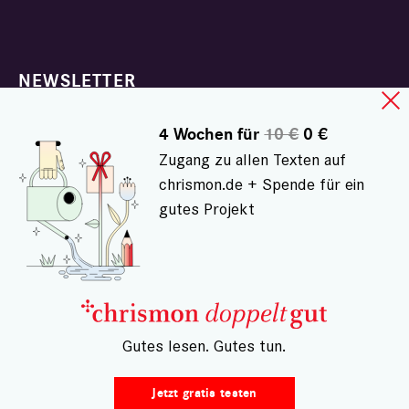
NEWSLETTER
PODCAST
4 Wochen für
10 €
0 €
WEBINAR
Zugang zu allen Texten auf
chrismon.de + Spende für ein
ZUM WOCHENENDE
gutes Projekt
KOLUMNEN ABONNIEREN
DIGITALABO DOPPELTGUT
CHRISMON PLUS MAGAZIN
– Gutes lesen. Gutes tun.
E-PAPER
Jetzt gratis testen