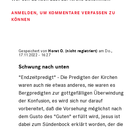
registriert)
ANMELDEN
, UM KOMMENTARE VERFASSEN ZU
KÖNNEN
Gespeichert von
Horst O. (nicht registriert)
am Do.,
17.11.2022 - 16:27
Antwort
auf
Schwung nach unten
von
"Endzeitpredigt" - Die Predigten der Kirchen
Ralf2019
(nicht
waren auch nie etwas anderes, nie waren es
registriert)
Bergpredigten zur gottgefälligen Überwindung
der Konfusion, es wird sich nur darauf
vorbereitet, daß die Vorsehung möglichst nach
dem Gusto des "Guten" erfüllt wird, Jesus ist
dabei zum Sündenbock erklärt worden, der die