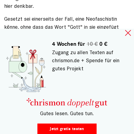
hier denkbar.
Gesetzt sei einerseits der Fall, eine Neofaschistin
könne, ohne dass das Wort "Gott" in sie eingefügt
wird, gar nicht sinnvoll als Christenmensch ein starkes
Zeichen setzen. In diesem Fall vollendet die Vokabel
4 Wochen für
10 €
0 €
"Gott" die Neofaschistin. Oder gesetzt sei der
Zugang zu allen Texten auf
umgekehrte Fall, eine Neofaschistin könnte, wenn
chrismon.de + Spende für ein
einmal die Vokabel "Gott" in sie gefallen ist, auf keine
gutes Projekt
Weise mehr sinnvoll als Christenmensch ein starkes
Zeichen setzen. In diesem Fall zerstört die Vokabel
"Gott" die Neofaschistin. Im Prinzip kann "Gott"
sowohl Ursache des Gelingens wie Ursache des
Misslingens einer Neofaschistin sein, die als sich
– Gutes lesen. Gutes tun.
selbstvergottender Christenmensch ein starkes
Zeichen setzt.
Jetzt gratis testen