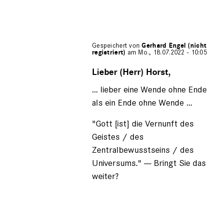
Gespeichert von
Gerhard Engel (nicht
registriert)
am Mo., 18.07.2022 - 10:05
Antwort
auf
Lieber (Herr) Horst,
von
... lieber eine Wende ohne Ende
Horst
(nicht
als ein Ende ohne Wende ...
registriert)
"Gott [ist] die Vernunft des
Geistes / des
Zentralbewusstseins / des
Universums." --- Bringt Sie das
weiter?