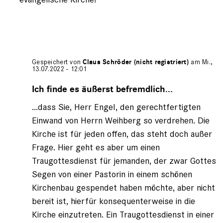
Gespeichert von
Claus Schröder (nicht registriert)
am Mi.,
13.07.2022 - 12:01
Antwort
auf
Ich finde es äußerst befremdlich...
von
...dass Sie, Herr Engel, den gerechtfertigten
Gerhard
Engel
Einwand von Herrn Weihberg so verdrehen. Die
(nicht
Kirche ist für jeden offen, das steht doch außer
registriert)
Frage. Hier geht es aber um einen
Traugottesdienst für jemanden, der zwar Gottes
Segen von einer Pastorin in einem schönen
Kirchenbau gespendet haben möchte, aber nicht
bereit ist, hierfür konsequenterweise in die
Kirche einzutreten. Ein Traugottesdienst in einer