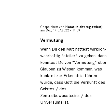
Gespeichert von
Horst (nicht registriert)
am Do., 14.07.2022 - 14:59
Antwort
auf
Vermutung
von
Wenn Du den Mut hättest wirklich-
Gerhard
Engel
wahrhaftig "steiler" zu gehen, dann
(nicht
könntest Du von "Vermutung" über
registriert)
Glauben zu Wissen kommen, was
konkret zur Erkenntnis führen
würde, dass Gott die Vernunft des
Geistes / des
Zentralbewusstseins / des
Universums ist.