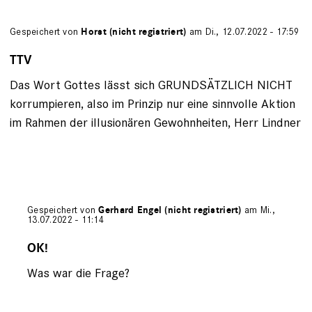
Gespeichert von
Horst (nicht registriert)
am Di., 12.07.2022 - 17:59
TTV
Das Wort Gottes lässt sich GRUNDSÄTZLICH NICHT
korrumpieren, also im Prinzip nur eine sinnvolle Aktion
im Rahmen der illusionären Gewohnheiten, Herr Lindner
Gespeichert von
Gerhard Engel (nicht registriert)
am Mi.,
13.07.2022 - 11:14
Antwort
auf
OK!
von
Was war die Frage?
Horst
(nicht
registriert)