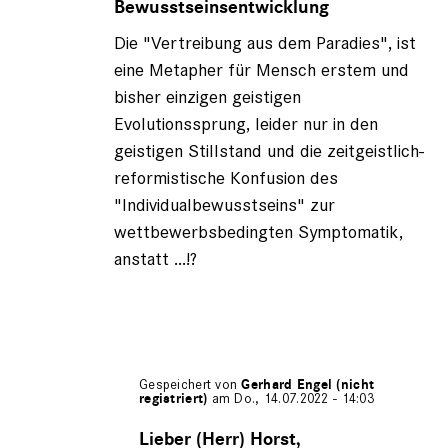
Bewusstseinsentwicklung
Gerhard
Engel
Die "Vertreibung aus dem Paradies", ist
(nicht
eine Metapher für Mensch erstem und
registriert)
bisher einzigen geistigen
Evolutionssprung, leider nur in den
geistigen Stillstand und die zeitgeistlich-
reformistische Konfusion des
"Individualbewusstseins" zur
wettbewerbsbedingten Symptomatik,
anstatt ...!?
Gespeichert von
Gerhard Engel (nicht
registriert)
am Do., 14.07.2022 - 14:03
Antwort
auf
Lieber (Herr) Horst,