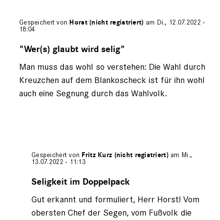
Gespeichert von
Horst (nicht registriert)
am Di., 12.07.2022 -
18:04
Antwort
auf
"Wer(s) glaubt wird selig"
von
Man muss das wohl so verstehen: Die Wahl durch
Martens
(nicht
Kreuzchen auf dem Blankoscheck ist für ihn wohl
registriert)
auch eine Segnung durch das Wahlvolk.
Gespeichert von
Fritz Kurz (nicht registriert)
am Mi.,
13.07.2022 - 11:13
Antwort
auf
Seligkeit im Doppelpack
von
Gut erkannt und formuliert, Herr Horst! Vom
Horst
(nicht
obersten Chef der Segen, vom Fußvolk die
registriert)