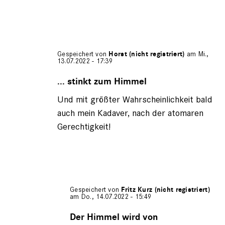
Gespeichert von
Horst (nicht registriert)
am Mi.,
13.07.2022 - 17:39
Antwort
auf
... stinkt zum Himmel
von
Und mit größter Wahrscheinlichkeit bald
Gerhard
Engel
auch mein Kadaver, nach der atomaren
(nicht
Gerechtigkeit!
registriert)
Gespeichert von
Fritz Kurz (nicht registriert)
am Do., 14.07.2022 - 15:49
Antwort
auf
Der Himmel wird von