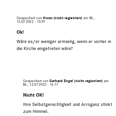
Gespeichert von
Horst (nicht registriert)
am Mi.,
13.07.2022 - 13:59
Antwort
auf
Ok!
von
Wäre es/er weniger armselig, wenn er vorher in
Gerhard
Engel
die Kirche eingetreten wäre?
(nicht
registriert)
Gespeichert von
Gerhard Engel (nicht registriert)
am
Mi., 13.07.2022 - 16:17
Antwort
auf
Nicht OK!
von
Ihre Selbstgerechtigkeit und Arroganz stinkt
Horst
(nicht
zum Himmel.
registriert)