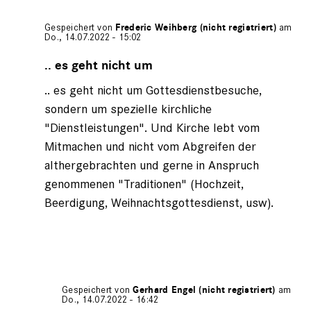
Gespeichert von
Frederic Weihberg (nicht registriert)
am
Do., 14.07.2022 - 15:02
Antwort
auf
.. es geht nicht um
von
.. es geht nicht um Gottesdienstbesuche,
Gerhard
Engel
sondern um spezielle kirchliche
(nicht
"Dienstleistungen". Und Kirche lebt vom
registriert)
Mitmachen und nicht vom Abgreifen der
althergebrachten und gerne in Anspruch
genommenen "Traditionen" (Hochzeit,
Beerdigung, Weihnachtsgottesdienst, usw).
Gespeichert von
Gerhard Engel (nicht registriert)
am
Do., 14.07.2022 - 16:42