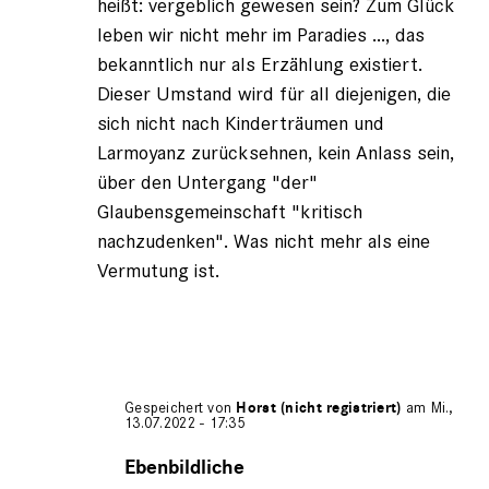
heißt: vergeblich gewesen sein? Zum Glück
leben wir nicht mehr im Paradies ..., das
bekanntlich nur als Erzählung existiert.
Dieser Umstand wird für all diejenigen, die
sich nicht nach Kinderträumen und
Larmoyanz zurücksehnen, kein Anlass sein,
über den Untergang "der"
Glaubensgemeinschaft "kritisch
nachzudenken". Was nicht mehr als eine
Vermutung ist.
Gespeichert von
Horst (nicht registriert)
am Mi.,
13.07.2022 - 17:35
Antwort
auf
Ebenbildliche
von