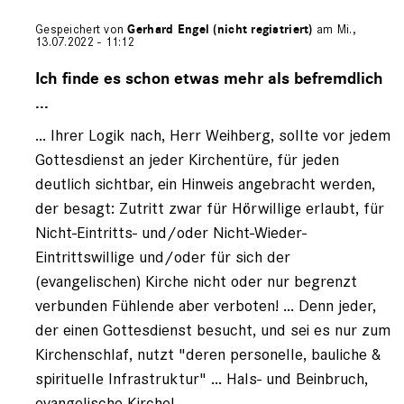
Gespeichert von
Gerhard Engel (nicht registriert)
am Mi.,
13.07.2022 - 11:12
Antwort
auf
Ich finde es schon etwas mehr als befremdlich
von
...
Frederic
Weihberg
... Ihrer Logik nach, Herr Weihberg, sollte vor jedem
(nicht
Gottesdienst an jeder Kirchentüre, für jeden
registriert)
deutlich sichtbar, ein Hinweis angebracht werden,
der besagt: Zutritt zwar für Hörwillige erlaubt, für
Nicht-Eintritts- und/oder Nicht-Wieder-
Eintrittswillige und/oder für sich der
(evangelischen) Kirche nicht oder nur begrenzt
verbunden Fühlende aber verboten! ... Denn jeder,
der einen Gottesdienst besucht, und sei es nur zum
Kirchenschlaf, nutzt "deren personelle, bauliche &
spirituelle Infrastruktur" ... Hals- und Beinbruch,
evangelische Kirche!