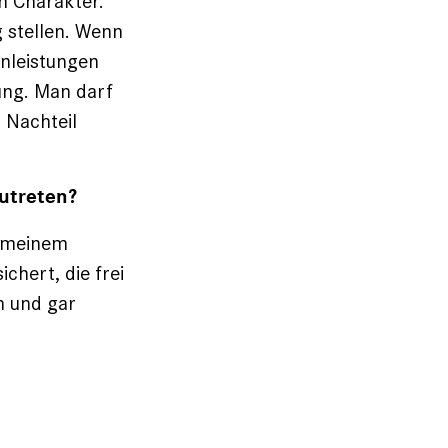
n Charakter.
 stellen. Wenn
enleistungen
tung. Man darf
 Nachteil
zutreten?
n meinem
chert, die frei
n und gar