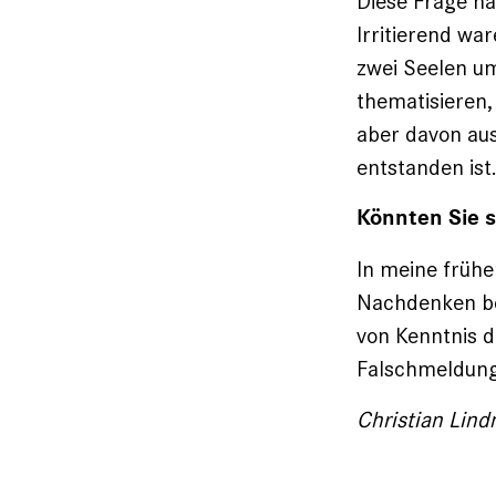
Diese Frage h
Irritierend wa
zwei Seelen um
thematisieren, 
aber davon aus
entstanden ist
Könnten Sie si
In meine frühe
Nachdenken bes
von Kenntnis 
Falschmeldung
Christian Lind