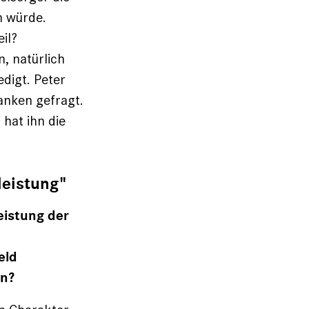
n würde.
il?
, natürlich
edigt. Peter
anken gefragt.
 hat ihn die
leistung"
leistung der
eld
un?