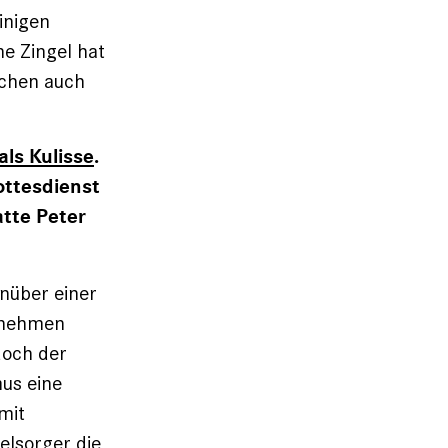
inigen
ne Zingel hat
ächen auch
als Kulisse
.
ottesdienst
atte Peter
enüber einer
hrnehmen
och der
mus eine
mit
elsorger die