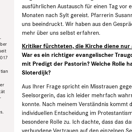
ausführlichen Austausch für einen Tag vor e
Monaten nach Sylt gereist. Pfarrerin Susan
uns beeindruckt. Wir haben aus den Gespr
mehr über uns selbst erfahren.
.
mber
Kritiker fürchteten, die Kirche diene nur 
eit
War es ein richtiger evangelischer Traug
2017
mit Predigt der Pastorin? Welche Rolle h
stian
Sloterdijk?
der
Aus Ihrer Frage spricht ein Misstrauen geg
tät
Seelsorgerin, das ich leider mehrfach wa
r
konnte. Nach meinem Verständnis kommt d
s.
individuellen Entscheidung im Protestantis
besondere Rolle zu. Ich dachte, dass das da
verbundene Vertrauen auf den einzelnen Se