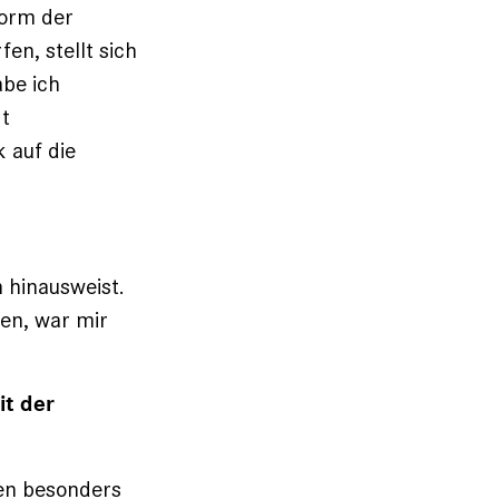
Form der
en, stellt sich
be ich
rt
 auf die
 hinausweist.
en, war mir
it der
nen besonders