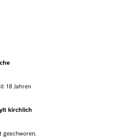
rche
it 18 Jahren
lt kirchlich
tt geschworen.