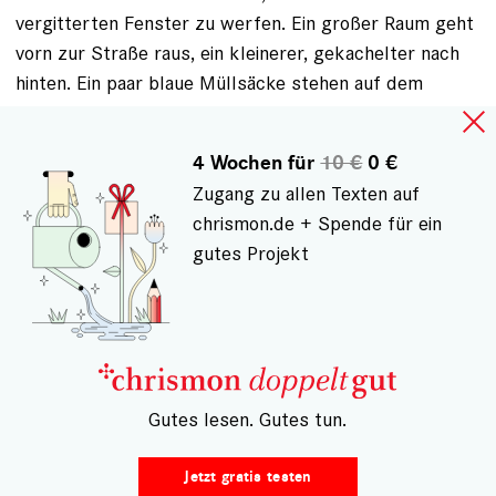
vergitterten Fenster zu werfen. Ein großer Raum geht
vorn zur Straße raus, ein kleinerer, gekachelter nach
hinten. Ein paar blaue Müllsäcke stehen auf dem
Boden, mehr lässt sich durch die verstaubten Fenster
nicht sehen.
4 Wochen für
10 €
0 €
Zugang zu allen Texten auf
Es scheint, als würde der Traum in
chrismon.de + Spende für ein
Erfüllung gehen
gutes Projekt
Anja Thonig, die Crowdfunding-Expertin, hat eine
Foodfirma übernommen und will ­vorne im Laden
Kombucha-Getränke und fermentiertes Essen
anbieten. Hinten sollen die Eismaschinen schnurren,
das Eis soll vorn mitverkauft werden. Thonig hat den
– Gutes lesen. Gutes tun.
Mietvertrag unterschrieben, Oli wird Untermieter. Das
Bezirksamt hat der Lebens­mittelproduktion
Jetzt gratis testen
zugestimmt, jetzt können sie mit der Renovierung der