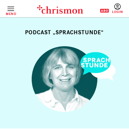
Direkt
zum
Inhalt
MENÜ
BENUTZERM